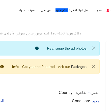
مدونات
هل لديك اعلان؟
اعلان جديد
من نحن
تصنيفات سهله
دكاك هوندا 150- 120 كيلو موتور بنزين متوفر الأن لدى شركة مازلتا الهندسية المحدودة
Rearrange the ad photos.
Info
- Get your ad featured - visit our
Packages.
مصر
>
القاهرة
Country:
جديد
Condition:
: با