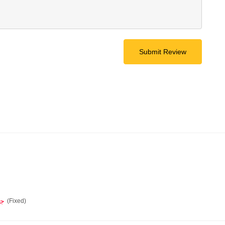
Submit Review
0.0
(Fixed)