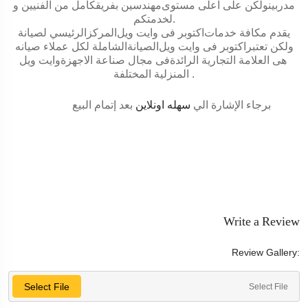
مدربينولكن على اعلى مستوى
مهندسين
بفريقكامل من الفنيين و
.
لخدمتكم
يقدم مكافة خدمات
اكتوبر
فى
وايت ويل
المركزالرئيسي لصيانة
ولكن تعتبر
اكتوبر
فى
وايت ويل
الصيانةالشاملة لكل عملاء صيانه
هى العلامة التجارية الرائدةفى مجال صناعة الاجهزة
وايت ويل
.
المنزلية المختلفة
برجاء الإشارة الي
سهله اونلاين
بعد إتمام البيع
Write a Review
Review Gallery:
Select File
Select File