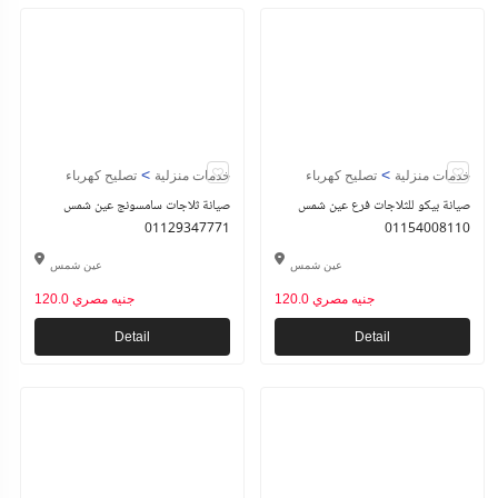
>
>
خدمات منزلية
تصليح كهرباء
خدمات منزلية
تصليح كهرباء
صيانة بيكو للثلاجات فرع عين شمس
صيانة ثلاجات سامسونج عين شمس
01129347771
01154008110
عين شمس
عين شمس
120.0 جنيه مصري
120.0 جنيه مصري
Detail
Detail