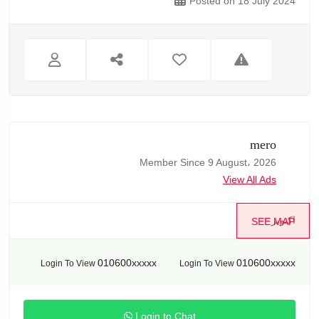
Posted on 18 July 2024
mero
Member Since 9 August، 2026
View All Ads
اكتوبر
SEE MAP
010600xxxxx
010600xxxxx
Login To View
Login To View
Login to Chat