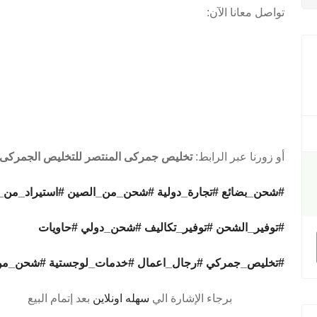
تواصل معانا الآن:
أو زورنا عبر الرابط:
تخليص جمركى المنتصر للتخليص الجمركى و
#شحن_بضائع
#تجارة_دولية
#شحن_من_الصين
#استيراد_من_
#توفير_الشحن
#توفير_تكاليف
#شحن_دولي
#حاويات
#تخليص_جمركي
#رجال_اعمال
#خدمات_لوجستية
#شحن_من
برجاء الإشارة الي
سهله اونلاين
بعد إتمام البيع