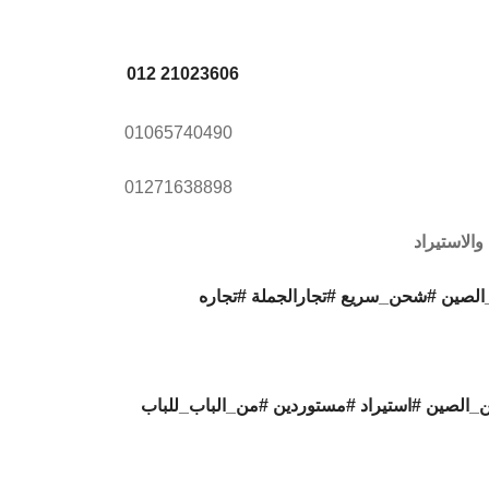
012 21023606
01065740490
01271638898
الاستيراد
الصين
#شحن_سريع
#تجارالجملة
#تجاره
_الصين
#استيراد
#مستوردين
#من_الباب_للباب