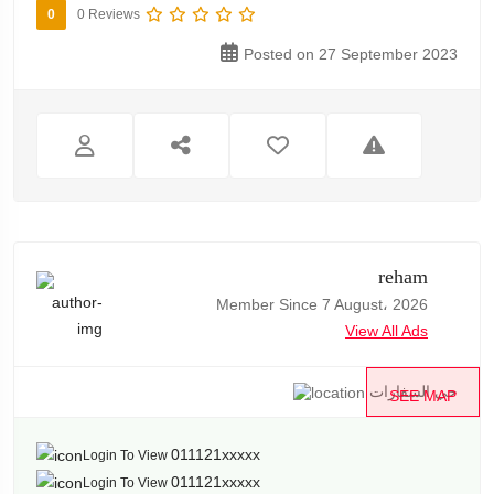
0
0 Reviews
Posted on 27 September 2023
reham
Member Since 7 August، 2026
View All Ads
حي السفارات
SEE MAP
011121xxxxx
Login To View
011121xxxxx
Login To View