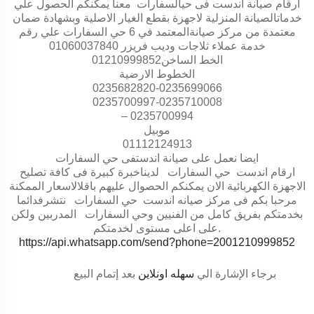
ارقام صيانة اندست فى حيالسفارات معنا يمكنكم الحصول علي
خدماتالصيانة المنزلية لاجهزة بقطع الغيار الاصلية وبشهادة ضمان
معتمدة من مركز صيانةالمعتمد في 6 حي السفارات علي رقم
خدمة عملاء ثلاجات وديب فريزر 01060037840
الخط الساخن01210999852
الخطوط الارضية
0235682820-0235699066
0235700997-0235710008
– 0235700994
موبيل
01112124913
ايضا نعمل على صيانة اندستفى حي السفارات
ارقام اندست حي السفارات لديناخبرة كبيرة فى كافة تصليح
الاجهزة الكهربائية الان يمكنكم الحصوال عليهم باقلالاسعار الممكنة
مرحبا بكم فى مركز صيانه اندست حي السفارات نتشرفدائما
بخدمتكم بفريق كامل من الفنيين وحي السفارات المدربين ولكن
.
على اعلى مستوى لخدمتكم
https://api.whatsapp.com/send?phone=2001210999852
برجاء الإشارة الي
سهله اونلاين
بعد إتمام البيع