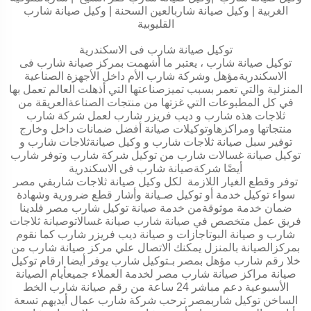
الغربية | وكيل صيانة شاربالعين السحنة | وكيل صيانة شارب
القليوبية
توكيل صيانة شارب فى الاسكندرية
توكيل صيانة شارب ، يعتبر ما أشهمت بمركز صيانة شارب فى
الاسكندريةمؤهل وشركة شارب الأم داخل الأجهزة الصناعية
المنزلية والتي تعمر بسبب تميزصناعتها التي أذهلت العالم تعمل بها
في كل المطبوعات التي غزتها من منتجات الصناعةالعريقة من
ثلاجات هذه شارب و ديب فريزر شارب لعمل شركة شارب
منتجاتها ومراكزهاوتوكيلات صيانة أفضل ضمانات داخل وخارج
توفير سبل صيانة ثلاجات شارب و وكيل صيانةثلاجات شارب و
توكيل صيانة غسالات شارب من توكيل شركة شارب وتوفر شارب
أيضًا شركةصيانة شارب فى الاسكندرية
توفر وقطع الغيار اللازمة لكل وكيل صيانة ثلاجات شاربفي مصر
سواء توكيل خدمة أو توكيل صـيانة وأشار قطع ضرورية وشهادة
ضمان خدمة موثوقةمن خدمة صيانة توكيل شارب مصر فلدينا
فريق عمل متخصص في صيانة شارب صيانة غسالاتوصيانة ثلاجات
شارب و صيانة البوتاجازات و صيانة ديب فريزر شارب كما نقوم
بمركزالصيانة بالمنزل يمكنك الاتصال علي مركز صيانة شارب من
خلا رقم شارب مؤهل بمصر بـتوكيل شارب يوفر أيضا ارقام توكيل
صيانة مراكز صيانة شارب مصر لخدمة العملاء جميعأيام الصيانة
الأسبوعية دعم مباشر 24 ساعة من رقم صيانة شارب الخط
الساخن توكيل شاربمصر ترحب شركة شارب عمال أيديهم تسعة