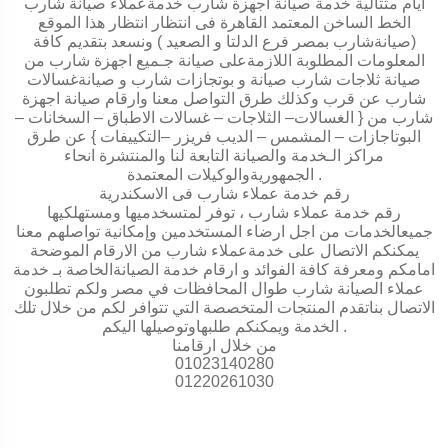
أيام متتالية خدمة صيانة أجهزة شارب خدمةعملاء صيانة شارب
الخط الساخن المعتمد القاهرة فى انتظار انتظار هذا الموقع
(صيانةشارب بمصر فرع الدلتا و الصعيد ) ونسعد بتقديم كافة
المعلومات المطلوبة اللازمةعلى صيانة جـميع اجهزة شارب من
صيانة ثلاجات شارب صيانة و بوتجازات شارب و صيانةغسالات
شارب عن قرب وكذلك طرق التواصل معنا وارقام صيانة اجهزة
شارب من { الغسالات– الثلاجات – غسالات الاطباق – السخانات –
البوتاجازات – المشمس – الديب فريزر –التكييفات } عن طرق
مراكز الـخدمة والصيانة التابعة لنا والمنتشرة انحاء
.
الجمهوريةوالوكيلات المعتمدة
رقم خدمة عملاء شارب فى الاسكندرية
رقم خدمة عملاء شارب ، توفر لمتسخدميها ومستهلكيها
جميعالخدمات من اجل ارضاء المستخدمين وإمكانية تواصلهم معنا
يمكنكم الاتصال على خدمةعملاء شارب من الارقام الموضحة
امامكم ومعرفة كافة الفوائد و ارقام خدمة الصيانةالخاصة بـ خدمة
عملاء الصيانة شارب طوال المحافظات في مصر ولكم تطلبون
الاتصال بناتقدم المنتجات المتخصصة التي تتوافر لكم من خلال تلك
.
الخدمة ويمكنكم طلبهاوتوصيلها اليكم
من خلال ارقامنا
01023140280
01220261030