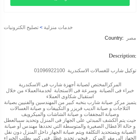
خدمات منزلية
>
تصليح الكترونيات
مصر
Country:
Description:
توكيل شارب للغسالات الاسكندرية 01096922100
المركزالمختص لصيانة أجهزة شارب فى الاسكندرية
خبراء فى الصيانة وسرعة فى الاستجابة لخدمةالعملاء من خلال
استقبال شكاوى العملاء
يتميز مركز صيانة شارب بنخبه كبير من المهندسين والفنيين بصيانة
الثلاجات و صيانة الديب فريزر و التكييفات و صيانة الغسالات
وصيانة المجففات و صيانة الشاشات والميكرويف
حيت يتم الكشف المبدئي على الجهاز فى المنزل وتحديد سببالعطل
و حالة الأعطال الصغيرة والمتوسطة التي تحددها مهندس أو صيانة
الصيانة ويتمتحديد التكلفة ويتم صيانة الجهاز داخل المنزل دون نقل
الجهاز الى مقر المركز , فيحين تحديد عطل فني كبير يطلب الخبراء