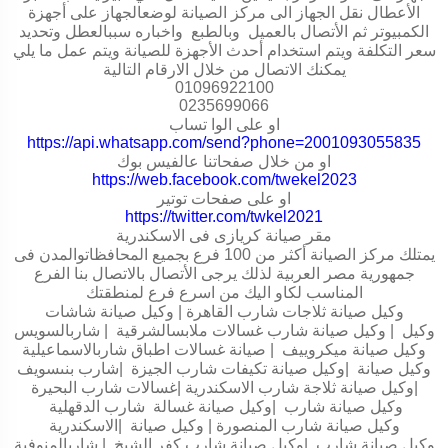
الأعطال نقل الجهاز الى مركز الصيانة لوضعالجهاز على أجهزة
الكمبيوتر ثم الأتصال بالعميل وبالطبع واخباره سببالعطل وتحديد
سعر التكلفة ويتم استخدام أحدث الأجهزة للصيانة ويتم عمل ما يلي
يمكنك الاتصال من خلال الارقام التالية
01096922100
0235699066
او على الوا تساب
https://api.whatsapp.com/send?phone=2001093055835
او من خلال صفحاتنا عالفيس بوك
https://web.facebook.com/twekel2023
او على صفحات توتير
https://twitter.com/twkel2021
مقر صيانة كريازى فى الاسكندرية
يمتلك مركز الصيانة أكثر من 100 فرع بجميع المحافظاتوالمدن فى
جمهورية مصر العربية لذلك يرجى الأتصال بالاتصال بنا الفرع
المناسب لكاو اليك من اسرع فرع لمنطقتك
وكيل صيانة ثلاجات شارب القاهرة | وكيل صيانة شاشات
وكيل
|
وكيل صيانة شارب غسالات ملابسالشرقية
|
شاربالسويس
وكيل صيانة ميكروييف
|
صيانة غسالات اطباق شاربالاسماعيلية
وكيل صيانة
|
وكيل صيانة تكيفات شارب الجيزة
|
شارب بنىسويف
|
وكيل صيانة ثلاجة شارب الاسكندرية
|
غسالات شارب البحيرة
وكيل صيانة شارب
|
وكيل صيانة غسالة شارب الدقهلية
وكيل صيانة شارب المنصورة | وكيل صيانة
|
الاسكندرية
وكيل صيانة شارب
|
وكيل صيانة شارب كفر الشيخ
|
شاربالمنوفية