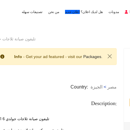
مدونات
هل لديك اعلان؟
اعلان جديد
من نحن
تصنيفات سهله
تليفون صيانة ثلاجات جولدي 6 اكتوبر 
Info
- Get your ad featured - visit our
Packages.
مصر
>
الجيزة
Country:
Description:
تليفون صيانة ثلاجات جولدي 6 اكتوبر 0235700997