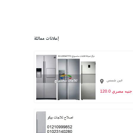
إعلانات مماثلة
عين شمس
120.0 جنيه مصري