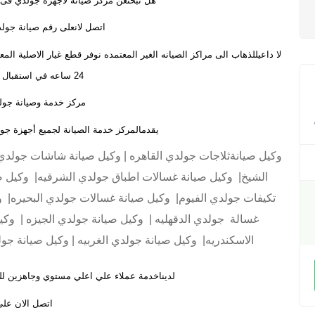
هل تبحثعن مركز صيانة لاجهزة جولدي فى 6 اكتوبر معتمد وموثوق به 
اتصل لانعلى رقم صيانة جولدي فى 
لا داعيللذهاب الى مراكز الصيانه الغير المعتمده نوفر قطع غيار الاصلية ا
24 ساعه في استقبال اتصالاتكم
مركز خدمة وصيانة جول
يقدمالمركز خدمة الصيانة لجميع أجهزة 
وكيل صيانةثلاجات جولدي القاهره | وكيل صيانة شاشات جولد
الشيخ| وكيل صيانة غسالات اطباق جولدي الشرقيه| وكيل ص
تكيفات جولدي الفيوم| وكيل صيانة غسالات جولدي البحيره| وك
غسالة جولدي الدقهليه | وكيل صيانة جولدي الجيزه | وكي
الاسكندريه| وكيل صيانة جولدي الغربيه | وكيل صيانة جول
لديناخدمة عملاء علي اعلي مستوي وجاهزين ل
اتصل الان عل