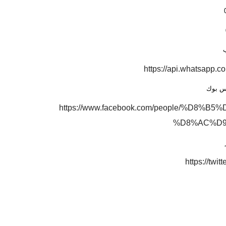
ب
https://api.whatsapp
يس بوك
https://www.facebook.com/people/%D
%D8%AC%D9%
https://twi