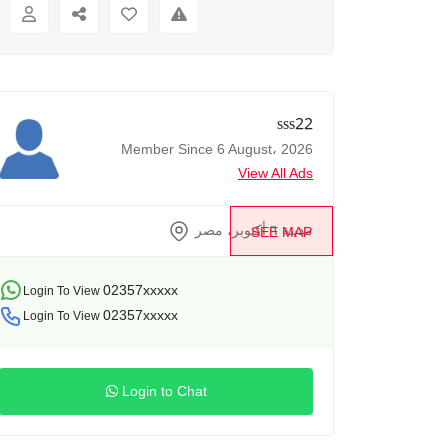
sss22
Member Since 6 August، 2026
View All Ads
مدينة ٦ أكتوبر، مصر
SEE MAP
02357xxxxx
Login To View
02357xxxxx
Login To View
Login to Chat