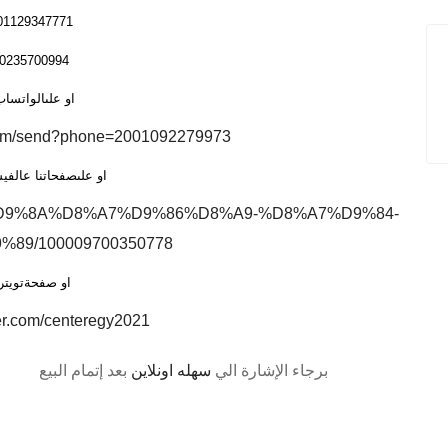
01129347771
0235700994
او علىالواتسا
.com/send?phone=2001092279973
او علىصفحاتنا عالف
8%B5%D9%8A%D8%A7%D9%86%D8%A9-%D8%A7%D9%84-
89/100009700350778
او صفحةتويتر
tter.com/centeregy2021
برجاء الإشارة الي
سهله اونلاين
بعد إتمام البيع