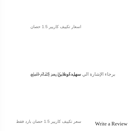
اسعار تكييف كاريير
1.5 حصان
التنقل
في
الصفحة
برجاء الإشارة الي
سعر
سهله اونلاين
تكييف كاريير
2.25 حصان
بعد إتمام البيع
سعر
تكييف كاريير
1.5 حصان بارد فقط
Write a Review