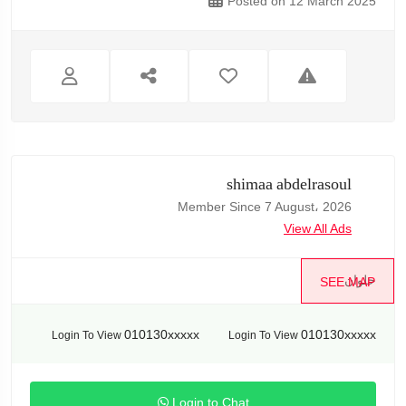
Posted on 12 March 2025
shimaa abdelrasoul
Member Since 7 August، 2026
View All Ads
حلوان
SEE MAP
010130xxxxx
010130xxxxx
Login To View
Login To View
Login to Chat