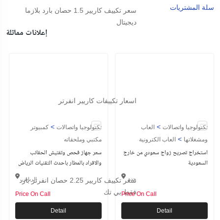
سلة المشتريات
سعر
تكييف كاريير
1.5 حصان بارد بلازما
ديجيتال
إعلانات مماثلة
اسعار
تكييفات
كاريير
انفرتر
>
>
تكنولوجيا واتصالات
العاب
تكنولوجيا واتصالات
كمبيوتر
>
ومشغلاتها
العاب الكترونية
مكتبي وملحقاته
استخراج تصريح زواج سعودي من خارج
سعر جهاز فحص وتفتيش الحقائب
السعودية
والافراد بالمطار باحدث التقنيات الرياض
جدة
سعر
تكييف كاريير
الرياض
2.25 حصان انفرتر بارد
فقط بي تك
Price On Call
Price On Call
Detail
Detail