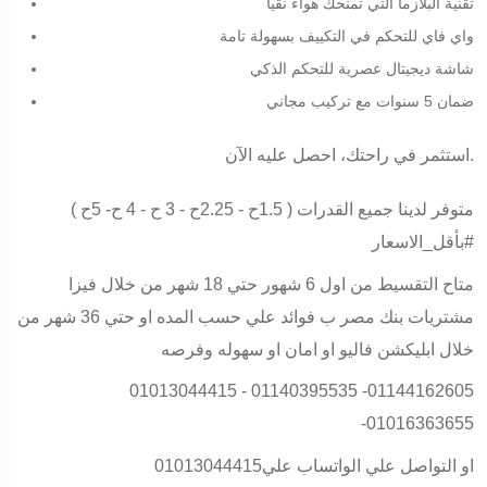
تقنية البلازما التي تمنحك هواءً نقياً
واي فاي للتحكم في التكييف بسهولة تامة
شاشة ديجيتال عصرية للتحكم الذكي
ضمان 5 سنوات مع تركيب مجاني
استثمر في راحتك، احصل عليه الآن.
متوفر لدينا جميع القدرات ( 1.5ح - 2.25ح - 3 ح - 4 ح- 5ح )
#بأقل_الاسعار
متاح التقسيط من اول 6 شهور حتي 18 شهر من خلال فيزا
مشتريات بنك مصر ب فوائد علي حسب المده او حتي 36 شهر من
خلال ابليكشن فاليو او امان او سهوله وفرصه
01013044415 - 01140395535 -01144162605
-01016363655
او التواصل علي الواتساب علي01013044415