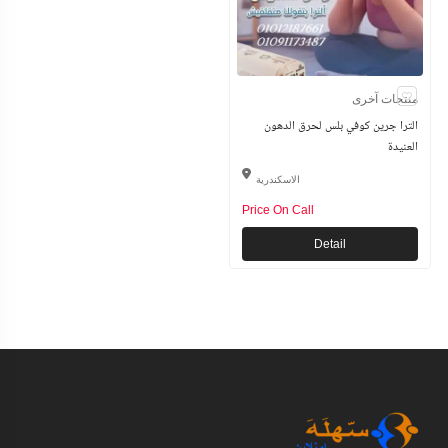
منتجات آخرى
الترا جرين كوفي بلس لحرق الدهون
العنيدة
الاسكندرية
Price On Call
Detail