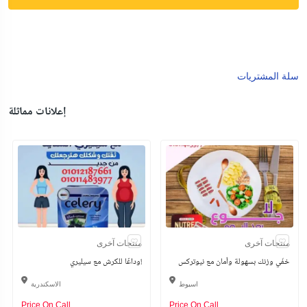
سلة المشتريات
إعلانات مماثلة
منتجات آخرى
منتجات آخرى
خفّي وزنك بسهولة وأمان مع نيوتركس
وداعًا للكرش مع سيليري!
اسيوط
الاسكندرية
Price On Call
Price On Call