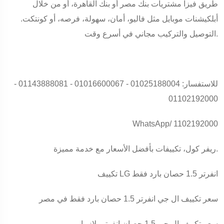
طريق فيزا مشتريات بنك مصر أو بنك القاهرة، أو من خلال
أبلكيشنات موبايل مثل فاليو، أمان، سهولة، فرصه، أو كونتكت.
التوصيل والتركيب مجاني في أسرع وقت.
للاستفسار: 01025188004 - 01016600067 - 01143888081 -
01102192000
WhatsApp/ 1102192000
ريفر كول، تكييفات بأفضل الأسعار مع خدمة مميزة.
تكييف LG انفرتر 1.5 حصان بارد فقط
سعر تكييف ال جي انفرتر 1.5 حصان بارد فقط في مصر
سعر تكييف ال جي 1.5 حصان انفرتر بلازما