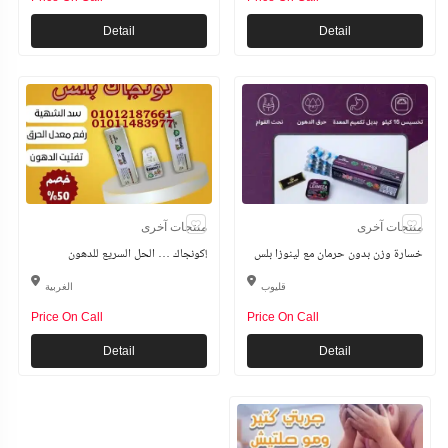
Detail
Detail
منتجات آخرى
منتجات آخرى
خسارة وزن بدون حرمان مع لينوزا بلس
كونجاك … الحل السريع للدهون!
قليوب
الغربية
Price On Call
Price On Call
Detail
Detail