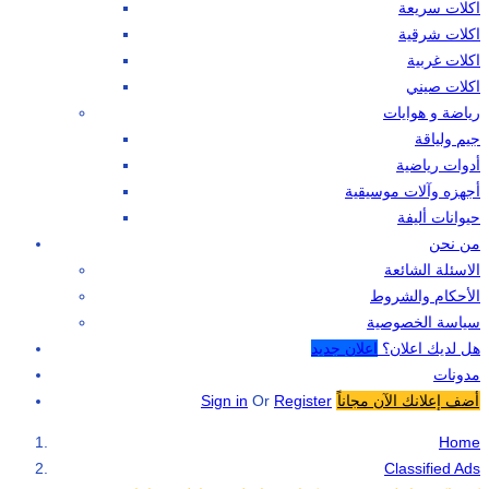
اكلات سريعة
اكلات شرقية
اكلات غربية
اكلات صيني
رياضة و هوايات
جيم ولياقة
أدوات رياضية
أجهزه وآلات موسيقية
حيوانات أليفة
من نحن
الاسئلة الشائعة
الأحكام والشروط
سياسة الخصوصية
هل لديك اعلان؟
اعلان جديد
مدونات
أضف إعلانك الآن مجاناً
Register
Or
Sign in
Home
Classified Ads