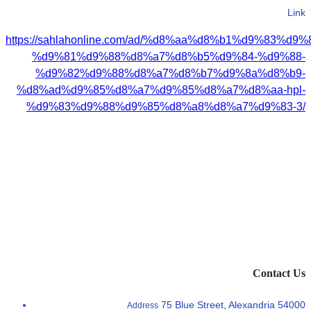
Link
https://sahlahonline.com/ad/%d8%aa%d8%b1%d9%83%
%d9%81%d9%88%d8%a7%d8%b5%d9%84-%d9%88-
%d9%82%d9%88%d8%a7%d8%b7%d9%8a%d8%b9-
%d8%ad%d9%85%d8%a7%d9%85%d8%a7%d8%aa-hpl-
%d9%83%d9%88%d9%85%d8%a8%d8%a7%d9%83-3/
Contact Us
75 Blue Street, Alexandria 54000
Address