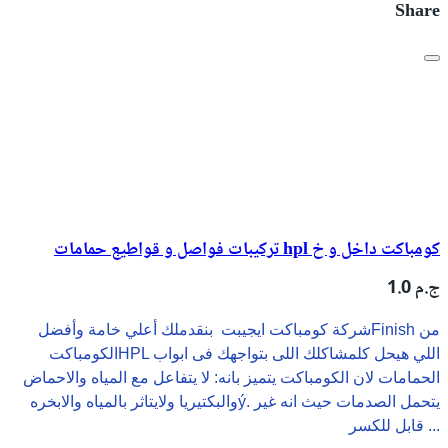
Share
تركيبات فواصل و قواطيع حمامات hpl كومباكت داخل و خ
1.0 ج.م
شركة كومباكت ايجيبت بنقدملك أعلي خامة وأفضلFinish من
الكومباكتHPL اللي هيحل كلمشاكلك اللى بتواجهك فى ابواب
الحمامات لان الكومباكت يتميز بانه: لا يتفاعل مع المياه والاحماض
والبكتيريا ولايتاثر بالمياه والابخرهý. يتحمل الصدمات حيث انه غير
قابل للكسر ...