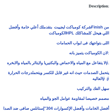
Description:
من
Finish
شركة كومباكت ايجيبت بنقدملك أعلي خامة وأفضل
اللي هيحل كلمشاكلك
HPL
الكومباكت
اللى بتواجهك فى ابواب الحمامات
:
لان الكومباكت يتميز بانه
ý.
لا يتفاعل مع المياه والاحماض والبكتيريا ولايتاثر بالمياه والابخره
يتحمل الصدمات حيث انه غير قابل للكسر ويتحملدرجات الحرارة
ý .ý
العاليه
سهل الفك والتركيب
مصمم خصيصا لمقاومة عوامل الجو والمياه
أفضل الخامات وأفضل الإكسوارات 304"إستانلس صافى ضد الصدا