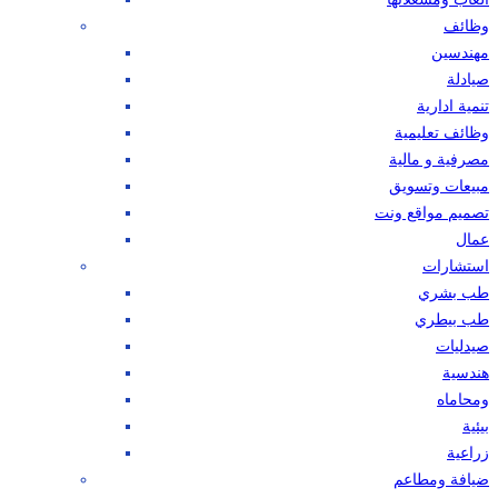
وظائف
مهندسين
صيادلة
تنمية ادارية
وظائف تعليمية
مصرفية و مالية
مبيعات وتسويق
تصميم مواقع ونت
عمال
استشارات
طب بشري
طب بيطري
صيدليات
هندسية
ومحاماه
بيئية
زراعية
ضيافة ومطاعم