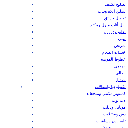
تصليح تكييف
تصليح الكترونيات
تجميل حدائق
نقل أثاث منزل ومكتب
تعليم ودروس
طبي
تمريض
خدمات الطعام
خطوط الموضة
حريمي
رجالي
اطفال
تكنولوجيا وإتصالات
كمبيوتر مكتبي وملحقاته
لاب توب
موبايل وتابلت
دش وستالايت
تليفزيون وشاشات
العاب ومشغلاتها