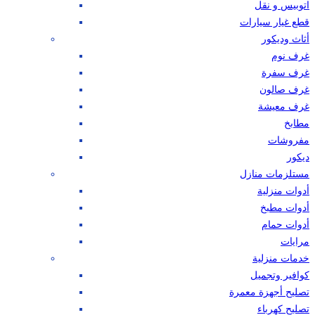
اتوبيس و نقل
قطع غيار سيارات
أثاث وديكور
غرف نوم
غرف سفرة
غرف صالون
غرف معيشة
مطابخ
مفروشات
ديكور
مستلزمات منازل
أدوات منزلية
أدوات مطبخ
أدوات حمام
مرايات
خدمات منزلية
كوافير وتجميل
تصليح أجهزة معمرة
تصليح كهرباء