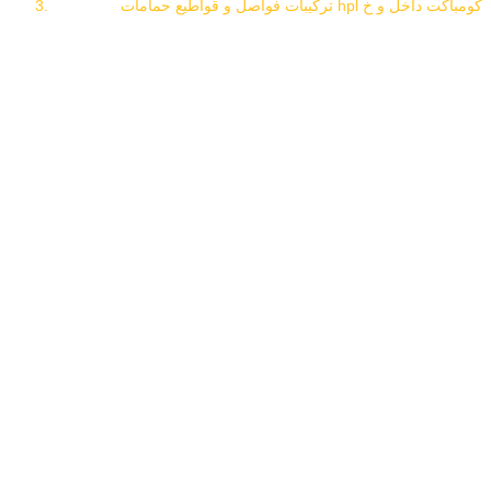
تركيبات فواصل و قواطيع حمامات hpl كومباكت داخل و خ