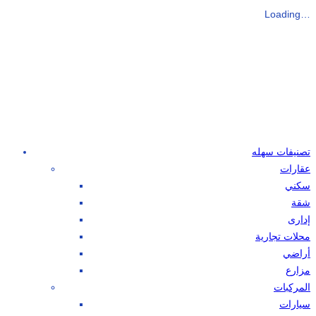
Loading…
تصنيفات سهله
عقارات
سكني
شقة
إدارى
محلات تجارية
أراضي
مزارع
المركبات
سيارات