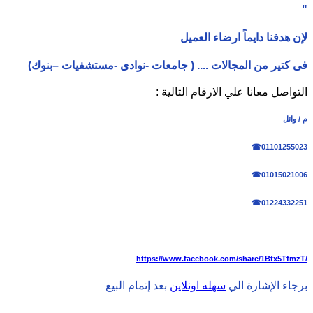
"
لإن هدفنا دايماً ارضاء العميل
فى كتير من المجالات .... ( جامعات -نوادى -مستشفيات –بنوك
(
التواصل معانا علي الارقام التالية :
م / وائل
☎
01101255023
☎
01015021006
☎
01224332251
https://www.facebook.com/share/1Btx5TfmzT/
برجاء الإشارة الي
سهله اونلاين
بعد إتمام البيع