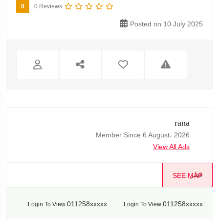
0
0 Reviews
Posted on 10 July 2025
rana
Member Since 6 August، 2026
View All Ads
قطر
SEE MAP
011258xxxxx
011258xxxxx
Login To View
Login To View