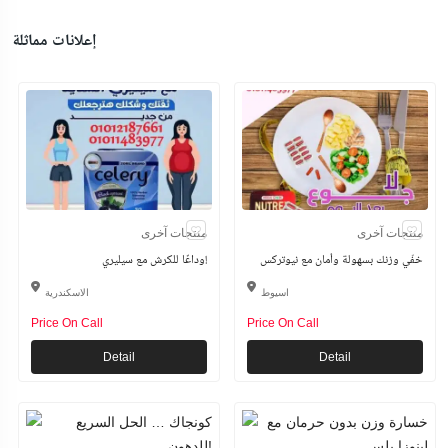
إعلانات مماثلة
منتجات آخرى
منتجات آخرى
خفّي وزنك بسهولة وأمان مع نيوتركس
وداعًا للكرش مع سيليري!
اسيوط
الاسكندرية
Price On Call
Price On Call
Detail
Detail