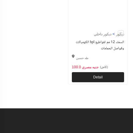
>
ديكور
ديكور داخلي
الكومباكت hpl السمك 12 مم لقواطيع
وفواصل الحمامات
طه حسين
100.0 جنيه مصري
(كاش)
Detail