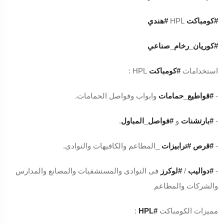
#كومباكت
HPL
#هندي
#كوريان_رخام_صناعي
استخدامات
#كومباكت
HPL :
-
#قواطيع_حمامات
وابواب وفواصل الحمامات.
-
#بارتشنات
و
#فواصل_المباول
.
-
#قرص
#ترابيزات
_المطاعم والكافيهات والنوادى.
-
#دواليب
/
#لوكرز
فى النوادى والمستشفيات والمصانع والمدارس
والشركات والمطاعم
مميزات الكومباكت
#HPL
: