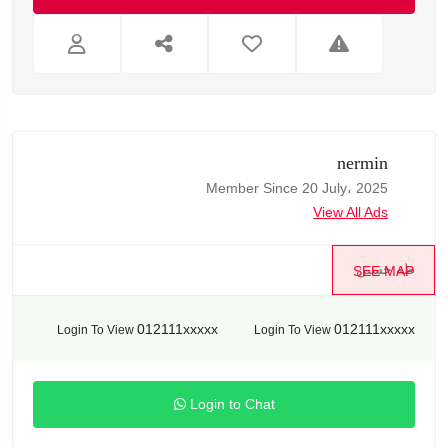
nermin
Member Since 20 July، 2025
View All Ads
طه حسين
SEE MAP
012111xxxxx
012111xxxxx
Login To View
Login To View
Login to Chat