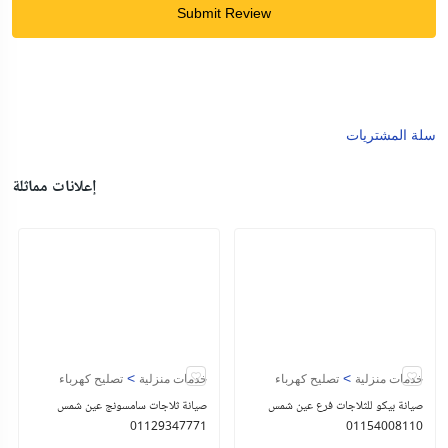
Submit Review
سلة المشتريات
إعلانات مماثلة
>
>
خدمات منزلية
تصليح كهرباء
خدمات منزلية
تصليح كهرباء
صيانة بيكو للثلاجات فرع عين شمس
صيانة ثلاجات سامسونج عين شمس
01129347771
01154008110