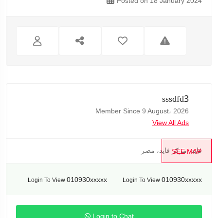
Posted on 18 January 2024
sssdfd3
Member Since 9 August، 2026
View All Ads
فايد، مركز فايد، مصر
SEE MAP
010930xxxxx
010930xxxxx
Login To View
Login To View
Login to Chat