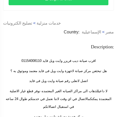
خدمات منزلية
>
تصليح الكترونيات
مصر
>
الإسماعيلية
Country:
Description:
اقرب صيانة ديب فريزر وايت ويل فايد 01154008110
هل تبحثعن مركز صيانة لاجهزة وايت ويل فى فايد معتمد وموثوق به ؟
اتصل لانعلى رقم صيانة وايت ويل فى فايد
لا داعيللذهاب الى مراكز الصيانه الغير المعتمده نوفر قطع غيار الاصلية
المعتمدة يمكنكمالاتصال في اي وقت لاننا نعمل في خدمتكم طوال 24 ساعه
في استقبال اتصالاتكم
مركز خدمة وصيانة وايت ويل معتمد