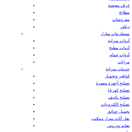
غرف معيشة
مطابخ
مفروشات
ديكور
مستلزمات منازل
أدوات منزلية
أدوات مطبخ
أدوات حمام
مرايات
خدمات منزلية
كوافير وتجميل
تصليح أجهزة معمرة
تصليح كهرباء
تصليح تكييف
تصليح الكترونيات
تجميل حدائق
نقل أثاث منزل ومكتب
تعليم ودروس