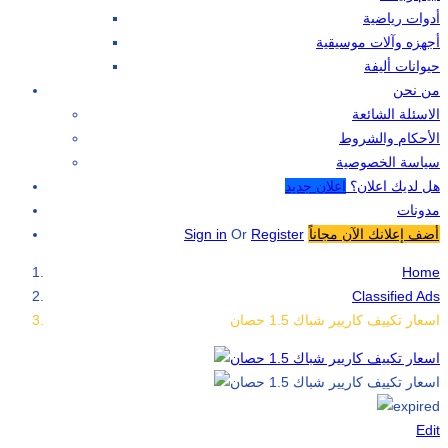
أدوات رياضية
أجهزه وآلات موسيقية
حيوانات أليفة
من نحن
الاسئلة الشائعة
الأحكام والشروط
سياسة الخصوصية
هل لديك اعلان؟
اعلان جديد
مدونات
أضف إعلانك الآن مجاناً
Register
Or
Sign in
Home
Classified Ads
اسعار تكييف كاريير شباك 1.5 حصان
Edit