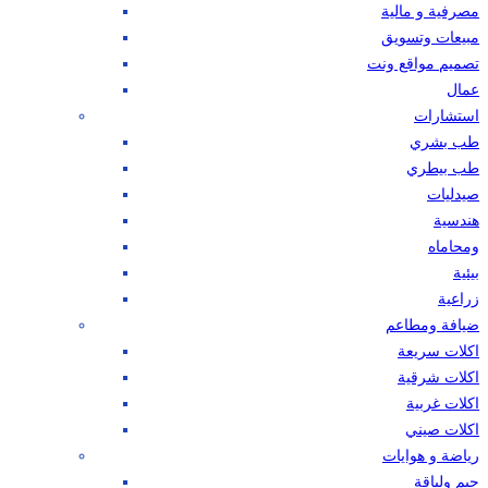
مصرفية و مالية
مبيعات وتسويق
تصميم مواقع ونت
عمال
استشارات
طب بشري
طب بيطري
صيدليات
هندسية
ومحاماه
بيئية
زراعية
ضيافة ومطاعم
اكلات سريعة
اكلات شرقية
اكلات غربية
اكلات صيني
رياضة و هوايات
جيم ولياقة