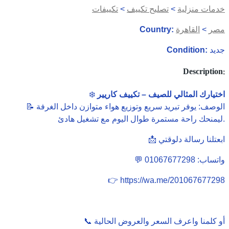
خدمات منزلية
>
تصليح تكييف
>
تكييفات
مصر
>
القاهرة
Country:
جديد
Condition:
Description:
اختيارك المثالي للصيف – تكييف كاريير
❄️
📝 الوصف: يوفر تبريد سريع وتوزيع هواء متوازن داخل الغرفة
ليمنحك راحة مستمرة طوال اليوم مع تشغيل هادئ.
📩 ابعتلنا رسالة دلوقتي
💬 واتساب: 01067677298
👉 https://wa.me/201067677298
📞 أو كلمنا واعرف السعر والعروض الحالية