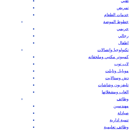
طبي
تمريض
خدمات الطعام
خطوط الموضة
حريمي
رجالي
اطفال
تكنولوجيا وإتصالات
كمبيوتر مكتبي وملحقاته
لاب توب
موبايل وتابلت
دش وستالايت
تليفزيون وشاشات
العاب ومشغلاتها
وظائف
مهندسين
صيادلة
تنمية ادارية
وظائف تعليمية