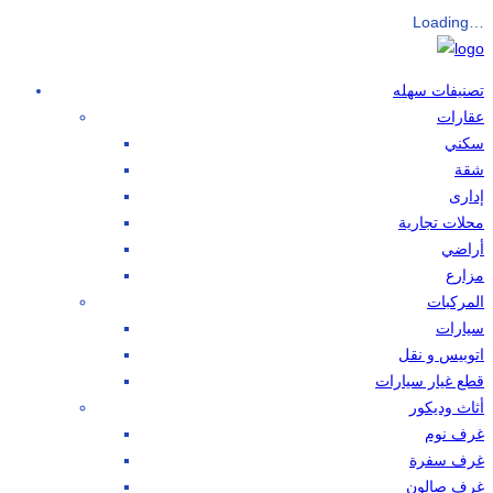
Loading…
تصنيفات سهله
عقارات
سكني
شقة
إدارى
محلات تجارية
أراضي
مزارع
المركبات
سيارات
اتوبيس و نقل
قطع غيار سيارات
أثاث وديكور
غرف نوم
غرف سفرة
غرف صالون