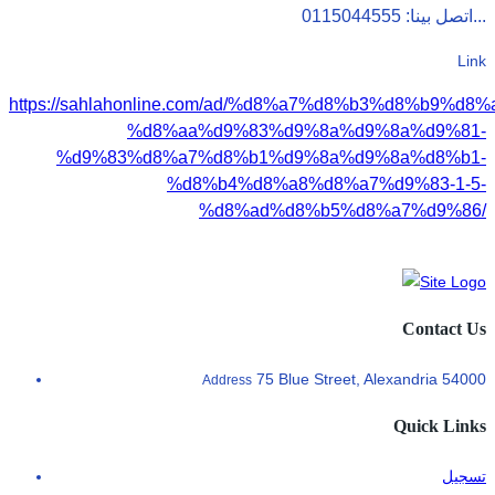
اتصل بينا: 0115044555...
Link
https://sahlahonline.com/ad/%d8%a7%d8%b3%d8%b9%d8
%d8%aa%d9%83%d9%8a%d9%8a%d9%81-
%d9%83%d8%a7%d8%b1%d9%8a%d9%8a%d8%b1-
%d8%b4%d8%a8%d8%a7%d9%83-1-5-
%d8%ad%d8%b5%d8%a7%d9%86/
Contact Us
75 Blue Street, Alexandria 54000
Address
Quick Links
تسجيل