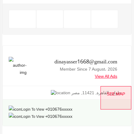
dinayasser1668@gmail.com
Member Since 7 August، 2026
View All Ads
حلوان, القاهرة, 11421, مصر...
SEE MAP
+010676xxxxx
Login To View
+010676xxxxx
Login To View