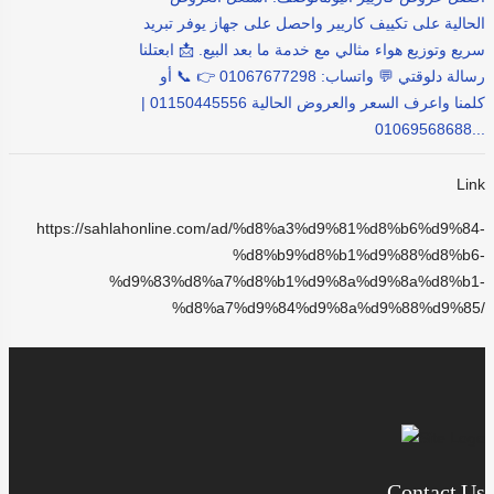
الحالية على تكييف كاريير واحصل على جهاز يوفر تبريد
سريع وتوزيع هواء مثالي مع خدمة ما بعد البيع. 📩 ابعتلنا
رسالة دلوقتي 💬 واتساب: 01067677298 👉 📞 أو
كلمنا واعرف السعر والعروض الحالية 01150445556 |
01069568688...
Link
https://sahlahonline.com/ad/%d8%a3%d9%81%d8%b6%d9%84-
%d8%b9%d8%b1%d9%88%d8%b6-
%d9%83%d8%a7%d8%b1%d9%8a%d9%8a%d8%b1-
%d8%a7%d9%84%d9%8a%d9%88%d9%85/