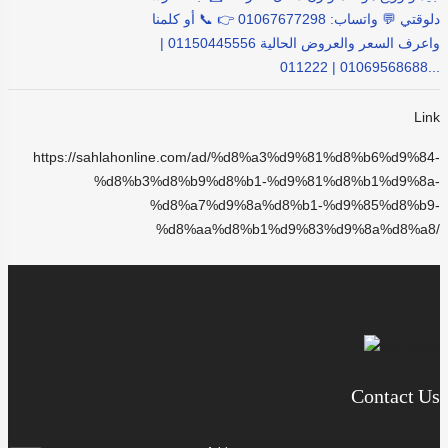
دلوقتي 💬 واتساب: 01067677298 👉 📞 أو كلمنا
واعرف السعر والعروض الحالية 01150445556 |
01069568688 | 011222...
Link
https://sahlahonline.com/ad/%d8%a3%d9%81%d8%b6%d9%84-
%d8%b3%d8%b9%d8%b1-%d9%81%d8%b1%d9%8a-
%d8%a7%d9%8a%d8%b1-%d9%85%d8%b9-
%d8%aa%d8%b1%d9%83%d9%8a%d8%a8/
Contact Us