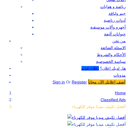
رياضة و هوايات
جيم ولياقة
أدوات رياضية
أجهزه وآلات موسيقية
حيوانات أليفة
من نحن
الاسئلة الشائعة
الأحكام والشروط
سياسة الخصوصية
هل لديك اعلان؟
اعلان جديد
مدونات
أضف إعلانك الآن مجاناً
Register
Or
Sign in
Home
Classified Ads
أفضل تكييف ميديا موفر للكهرباء