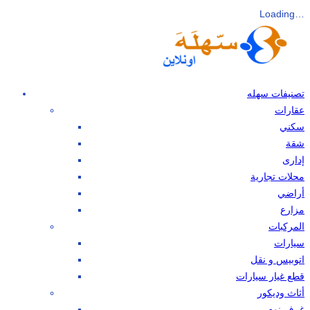
Loading…
تصنيفات سهله
عقارات
سكني
شقة
إدارى
محلات تجارية
أراضي
مزارع
المركبات
سيارات
اتوبيس و نقل
قطع غيار سيارات
أثاث وديكور
غرف نوم