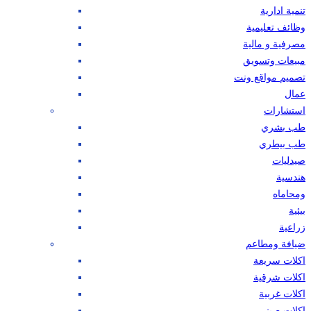
تنمية ادارية
وظائف تعليمية
مصرفية و مالية
مبيعات وتسويق
تصميم مواقع ونت
عمال
استشارات
طب بشري
طب بيطري
صيدليات
هندسية
ومحاماه
بيئية
زراعية
ضيافة ومطاعم
اكلات سريعة
اكلات شرقية
اكلات غربية
اكلات صيني