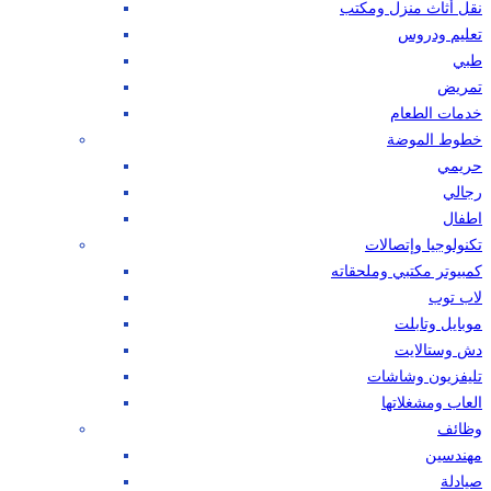
نقل أثاث منزل ومكتب
تعليم ودروس
طبي
تمريض
خدمات الطعام
خطوط الموضة
حريمي
رجالي
اطفال
تكنولوجيا وإتصالات
كمبيوتر مكتبي وملحقاته
لاب توب
موبايل وتابلت
دش وستالايت
تليفزيون وشاشات
العاب ومشغلاتها
وظائف
مهندسين
صيادلة