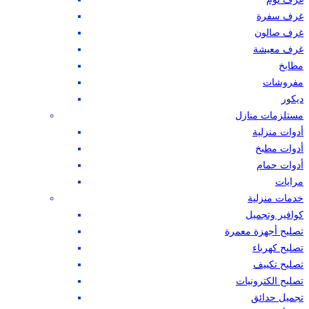
غرف سفرة
غرف صالون
غرف معيشة
مطابخ
مفروشات
ديكور
مستلزمات منازل
أدوات منزلية
أدوات مطبخ
أدوات حمام
مرايات
خدمات منزلية
كوافير وتجميل
تصليح أجهزة معمرة
تصليح كهرباء
تصليح تكييف
تصليح الكترونيات
تجميل حدائق