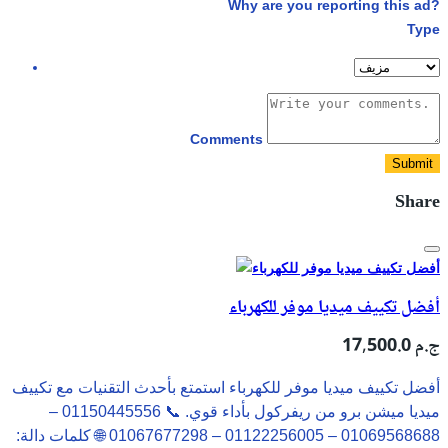
Why are you reporting this ad?
Type
Comments
Submit
Share
أفضل تكييف ميديا موفر للكهرباء
17,500.0 ج.م
أفضل تكييف ميديا موفر للكهرباء استمتع بأحدث التقنيات مع تكييف
ميديا ميشن برو من ريفركول بأداء قوي. 📞 01150445556 –
01069568688 – 01122256005 – 01067677298 🌐 كلمات دالة: