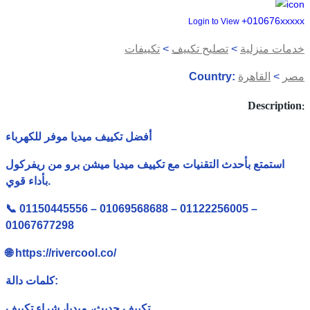
+010676xxxxx
Login to View
خدمات منزلية
>
تصليح تكييف
>
تكييفات
مصر
>
القاهرة
Country:
Description:
أفضل تكييف ميديا موفر للكهرباء
استمتع بأحدث التقنيات مع تكييف ميديا ميشن برو من ريفركول
بأداء قوي.
📞 01150445556 – 01069568688 – 01122256005 –
01067677298
🌐 https://rivercool.co/
كلمات دالة:
تكييف حديث، ميديا، شراء تكييف