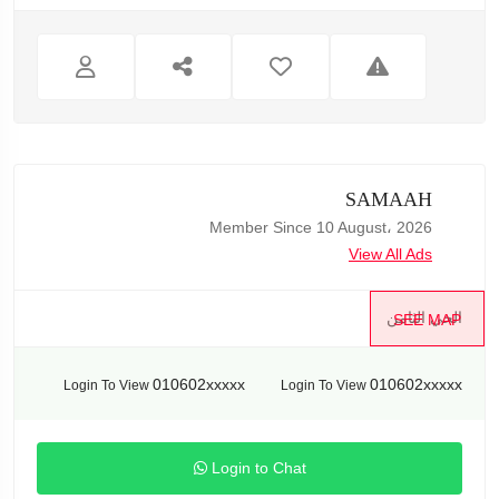
SAMAAH
Member Since 10 August، 2026
View All Ads
الحي الثامن
SEE MAP
010602xxxxx
010602xxxxx
Login To View
Login To View
Login to Chat