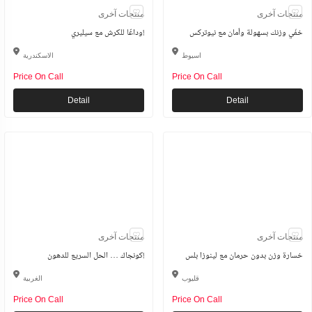
منتجات آخرى
منتجات آخرى
خفّي وزنك بسهولة وأمان مع نيوتركس
وداعًا للكرش مع سيليري!
اسيوط
الاسكندرية
Price On Call
Price On Call
Detail
Detail
منتجات آخرى
منتجات آخرى
خسارة وزن بدون حرمان مع لينوزا بلس
كونجاك … الحل السريع للدهون!
قليوب
الغربية
Price On Call
Price On Call