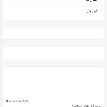
كمبيوتر
22 January، 2021
جربت تأكل طعام أورجانيك؟