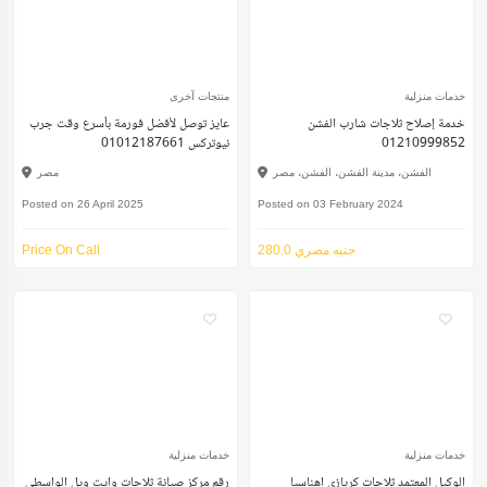
خدمات منزلية
منتجات آخرى
خدمة إصلاح ثلاجات شارب الفشن
عايز توصل لأفضل فورمة بأسرع وقت جرب
01210999852
نيوتركس 01012187661
الفشن، مدينة الفشن، الفشن، مصر
مصر
Posted on 26 April 2025
Posted on 03 February 2024
280.0 جنيه مصري
Price On Call
خدمات منزلية
خدمات منزلية
الوكيل المعتمد ثلاجات كريازى اهناسيا
رقم مركز صيانة ثلاجات وايت ويل الواسطي