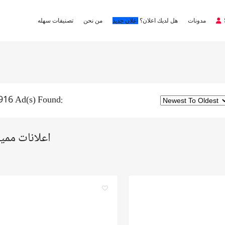
مدونات
هل لديك اعلان؟
اعلان جديد
من نحن
تصنيفات سهله
916 Ad(s) Found:
اعلانات ممي