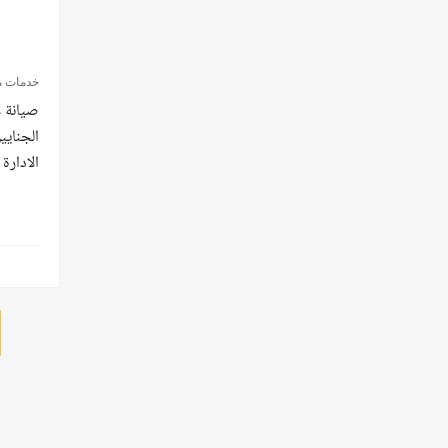
خدمات م
صيانة 
الادارة 0235682820