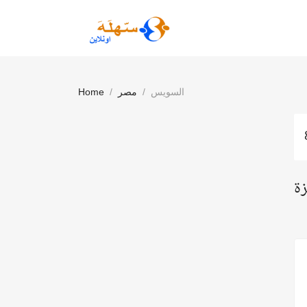
السويس
مصر
Home
زة