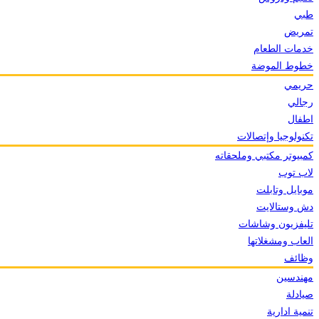
طبي
تمريض
خدمات الطعام
خطوط الموضة
حريمي
رجالي
اطفال
تكنولوجيا وإتصالات
كمبيوتر مكتبي وملحقاته
لاب توب
موبايل وتابلت
دش وستالايت
تليفزيون وشاشات
العاب ومشغلاتها
وظائف
مهندسين
صيادلة
تنمية ادارية