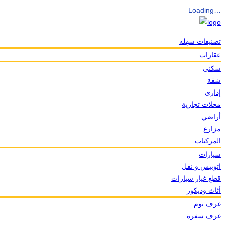
Loading…
تصنيفات سهله
عقارات
سكني
شقة
إدارى
محلات تجارية
أراضي
مزارع
المركبات
سيارات
اتوبيس و نقل
قطع غيار سيارات
أثاث وديكور
غرف نوم
غرف سفرة