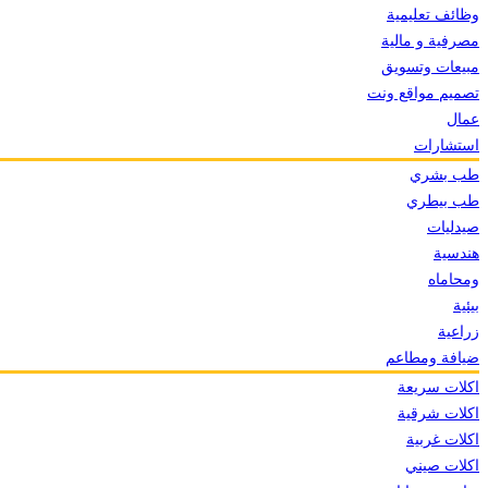
وظائف تعليمية
مصرفية و مالية
مبيعات وتسويق
تصميم مواقع ونت
عمال
استشارات
طب بشري
طب بيطري
صيدليات
هندسية
ومحاماه
بيئية
زراعية
ضيافة ومطاعم
اكلات سريعة
اكلات شرقية
اكلات غربية
اكلات صيني