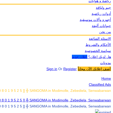
رياضة و هوايات
جيم ولياقة
أدوات رياضية
أجهزه وآلات موسيقية
حيوانات أليفة
من نحن
الاسئلة الشائعة
الأحكام والشروط
سياسة الخصوصية
هل لديك اعلان؟
اعلان جديد
مدونات
أضف إعلانك الآن مجاناً
Register
Or
Sign in
Home
Classified Ads
 8 0 1 9 5 2 5 ]] ╬ SANGOMA in Modimolle, Zebediela, Senwabarwan