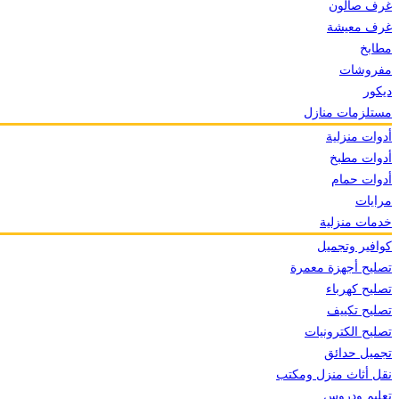
غرف صالون
غرف معيشة
مطابخ
مفروشات
ديكور
مستلزمات منازل
أدوات منزلية
أدوات مطبخ
أدوات حمام
مرايات
خدمات منزلية
كوافير وتجميل
تصليح أجهزة معمرة
تصليح كهرباء
تصليح تكييف
تصليح الكترونيات
تجميل حدائق
نقل أثاث منزل ومكتب
تعليم ودروس