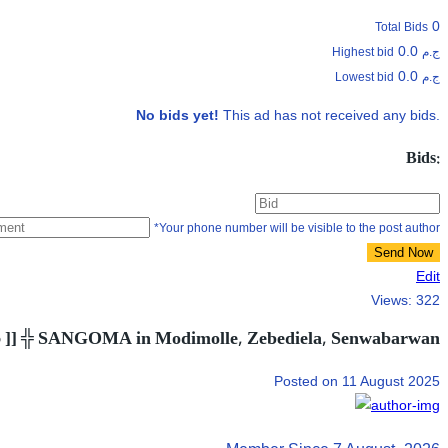
0
Total Bids
0.0
ج.م
Highest bid
0.0
ج.م
Lowest bid
No bids yet!
This ad has not received any bids.
Bids:
*Your phone number will be visible to the post author
Send Now
Edit
Views:
322
5 ]] ╬ SANGOMA in Modimolle, Zebediela, Senwabarwan
Posted on 11 August 2025