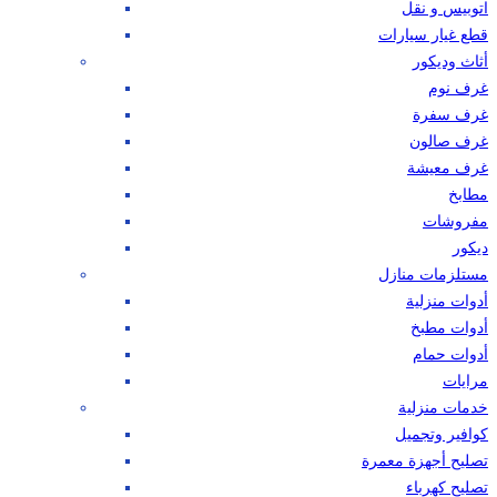
اتوبيس و نقل
قطع غيار سيارات
أثاث وديكور
غرف نوم
غرف سفرة
غرف صالون
غرف معيشة
مطابخ
مفروشات
ديكور
مستلزمات منازل
أدوات منزلية
أدوات مطبخ
أدوات حمام
مرايات
خدمات منزلية
كوافير وتجميل
تصليح أجهزة معمرة
تصليح كهرباء