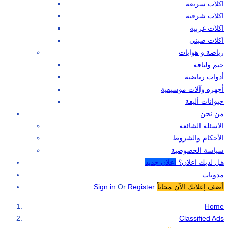
اكلات سريعة
اكلات شرقية
اكلات غربية
اكلات صيني
رياضة و هوايات
جيم ولياقة
أدوات رياضية
أجهزه وآلات موسيقية
حيوانات أليفة
من نحن
الاسئلة الشائعة
الأحكام والشروط
سياسة الخصوصية
هل لديك اعلان؟
اعلان جديد
مدونات
أضف إعلانك الآن مجاناً
Register
Or
Sign in
Home
Classified Ads