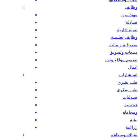
وظائف
مهندسين
صيادلة
تنمية ادارية
وظائف تعليمية
مصرفية و مالية
مبيعات وتسويق
تصميم مواقع ونت
عمال
استشارات
طب بشري
طب بيطري
صيدليات
هندسية
ومحاماه
بيئية
زراعية
ضيافة ومطاعم