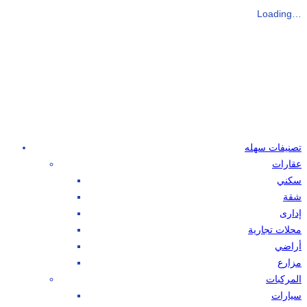
Loading…
تصنيفات سهله
عقارات
سكني
شقة
إدارى
محلات تجارية
أراضي
مزارع
المركبات
سيارات