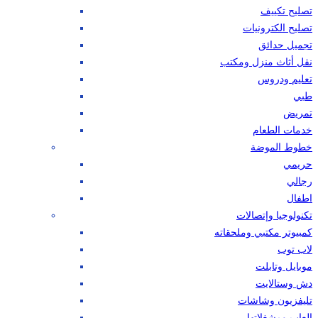
تصليح تكييف
تصليح الكترونيات
تجميل حدائق
نقل أثاث منزل ومكتب
تعليم ودروس
طبي
تمريض
خدمات الطعام
خطوط الموضة
حريمي
رجالي
اطفال
تكنولوجيا وإتصالات
كمبيوتر مكتبي وملحقاته
لاب توب
موبايل وتابلت
دش وستالايت
تليفزيون وشاشات
العاب ومشغلاتها