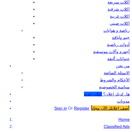
اكلات سريعة
اكلات شرقية
اكلات غربية
اكلات صيني
رياضة و هوايات
جيم ولياقة
أدوات رياضية
أجهزه وآلات موسيقية
حيوانات أليفة
من نحن
الاسئلة الشائعة
الأحكام والشروط
سياسة الخصوصية
هل لديك اعلان؟
اعلان جديد
مدونات
أضف إعلانك الآن مجاناً
Register
Or
Sign in
Home
Classified Ads