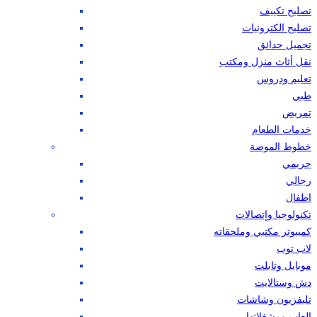
تصليح تكييف
تصليح الكترونيات
تجميل حدائق
نقل أثاث منزل ومكتب
تعليم ودروس
طبي
تمريض
خدمات الطعام
خطوط الموضة
حريمي
رجالي
اطفال
تكنولوجيا وإتصالات
كمبيوتر مكتبي وملحقاته
لاب توب
موبايل وتابلت
دش وستالايت
تليفزيون وشاشات
العاب ومشغلاتها