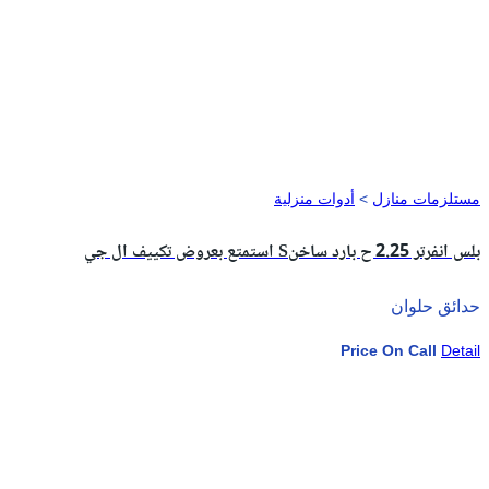
مستلزمات منازل
>
أدوات منزلية
استمتع بعروض تكييف ال جي Sبلس انفرتر 2.25 ح بارد ساخن
حدائق حلوان
Price On Call
Detail