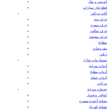
اتوبيس و نقل
قطع غيار سيارات
أثاث وديكور
غرف نوم
غرف سفرة
غرف صالون
غرف معيشة
مطابخ
مفروشات
ديكور
مستلزمات منازل
أدوات منزلية
أدوات مطبخ
أدوات حمام
مرايات
خدمات منزلية
كوافير وتجميل
تصليح أجهزة معمرة
تصليح كهرباء