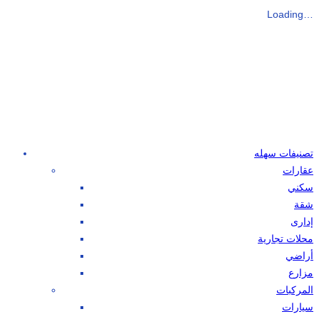
Loading…
تصنيفات سهله
عقارات
سكني
شقة
إدارى
محلات تجارية
أراضي
مزارع
المركبات
سيارات