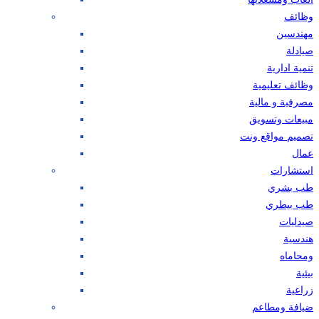
وظائف
مهندسين
صيادلة
تنمية ادارية
وظائف تعليمية
مصرفية و مالية
مبيعات وتسويق
تصميم مواقع ونت
عمال
استشارات
طب بشري
طب بيطري
صيدليات
هندسية
ومحاماه
بيئية
زراعية
ضيافة ومطاعم