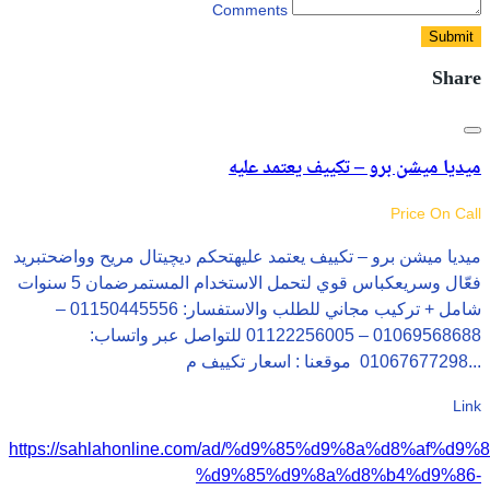
Comments
Submit
Share
ميديا ميشن برو – تكييف يعتمد عليه
Price On Call
ميديا ميشن برو – تكييف يعتمد عليهتحكم ديچيتال مريح وواضحتبريد
فعّال وسريعكباس قوي لتحمل الاستخدام المستمرضمان 5 سنوات
شامل + تركيب مجاني للطلب والاستفسار: 01150445556 –
01069568688 – 01122256005 للتواصل عبر واتساب:
01067677298 موقعنا : اسعار تكييف م...
Link
https://sahlahonline.com/ad/%d9%85%d9%8a%d8%af%d9%
%d9%85%d9%8a%d8%b4%d9%86-