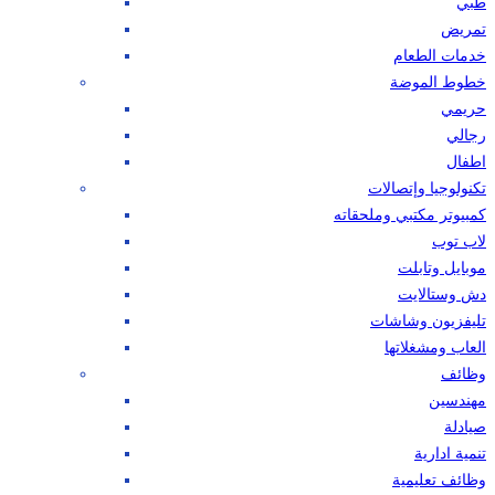
طبي
تمريض
خدمات الطعام
خطوط الموضة
حريمي
رجالي
اطفال
تكنولوجيا وإتصالات
كمبيوتر مكتبي وملحقاته
لاب توب
موبايل وتابلت
دش وستالايت
تليفزيون وشاشات
العاب ومشغلاتها
وظائف
مهندسين
صيادلة
تنمية ادارية
وظائف تعليمية