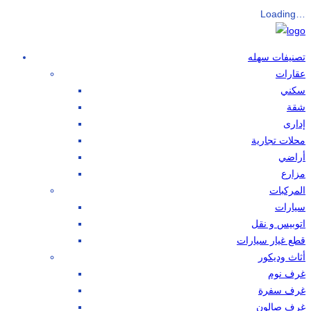
Loading…
تصنيفات سهله
عقارات
سكني
شقة
إدارى
محلات تجارية
أراضي
مزارع
المركبات
سيارات
اتوبيس و نقل
قطع غيار سيارات
أثاث وديكور
غرف نوم
غرف سفرة
غرف صالون