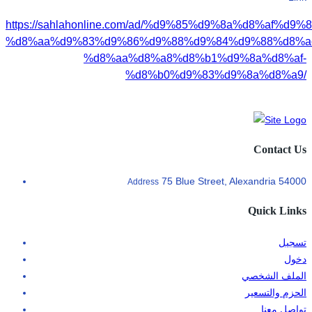
https://sahlahonline.com/ad/%d9%85%d9%8a%d8%af%d9%
%d8%aa%d9%83%d9%86%d9%88%d9%84%d9%88%d8%a
%d8%aa%d8%a8%d8%b1%d9%8a%d8%af-
%d8%b0%d9%83%d9%8a%d8%a9/
Contact Us
75 Blue Street, Alexandria 54000
Address
Quick Links
تسجيل
دخول
الملف الشخصي
الحزم والتسعير
تواصل معنا