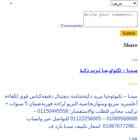
Comments
Submit
Share
ميديا – تكنولوجيا تبريد ذكية
Free
ميديا – تكنولوجيا تبريد ذكيةشاشة ديچيتال دقيقةكباس قوي لكفاءة
أعلىتبريد سريع ومتوازنخاصية التربو لراحة فوريةضمان 5 سنوات +
تركيب مجاني للطلب والاستفسار: 01150445556 –
01069568688 – 01122256005 للتواصل عبر واتساب:
01067677298 اسعار تكييف ميديا بارد ف...
Link