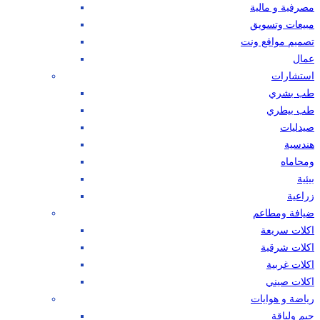
مصرفية و مالية
مبيعات وتسويق
تصميم مواقع ونت
عمال
استشارات
طب بشري
طب بيطري
صيدليات
هندسية
ومحاماه
بيئية
زراعية
ضيافة ومطاعم
اكلات سريعة
اكلات شرقية
اكلات غربية
اكلات صيني
رياضة و هوايات
جيم ولياقة