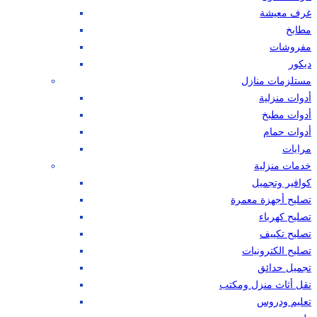
غرف معيشة
مطابخ
مفروشات
ديكور
مستلزمات منازل
أدوات منزلية
أدوات مطبخ
أدوات حمام
مرايات
خدمات منزلية
كوافير وتجميل
تصليح أجهزة معمرة
تصليح كهرباء
تصليح تكييف
تصليح الكترونيات
تجميل حدائق
نقل أثاث منزل ومكتب
تعليم ودروس