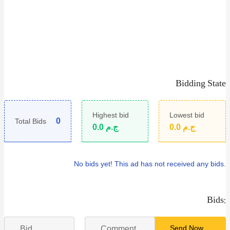
Bidding State
Highest bid
Lowest bid
0
Total Bids
0.0
ج.م
0.0
ج.م
No bids yet!
This ad has not received any bids.
Bids:
Send Now