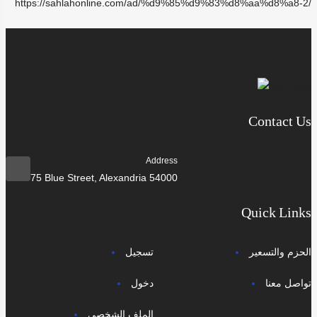
https://sahlahonline.com/ad/%d9%85%d9%83%d8%aa%d8%a8-2/
Contact Us
Address
75 Blue Street, Alexandria 54000
Quick Links
الحزم والتسعير
تسجيل
تواصل معنا
دخول
الملف الشخصي