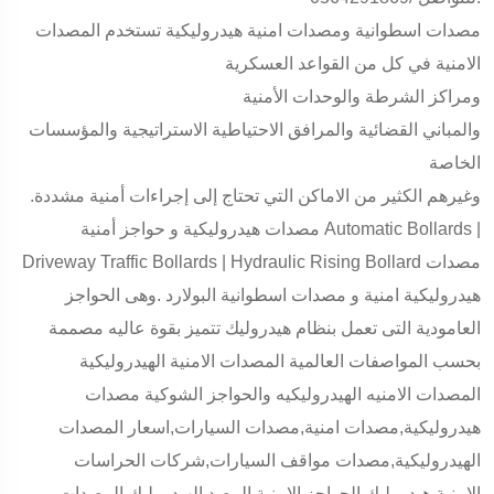
مصدات اسطوانية ومصدات امنية هيدروليكية تستخدم المصدات
الامنية في كل من القواعد العسكرية
ومراكز الشرطة والوحدات الأمنية
والمباني القضائية والمرافق الاحتياطية الاستراتيجية والمؤسسات
الخاصة
وغيرهم الكثير من الاماكن التي تحتاج إلى إجراءات أمنية مشددة.
مصدات هيدروليكية و حواجز أمنية Automatic Bollards |
Driveway Traffic Bollards | Hydraulic Rising Bollard مصدات
هيدروليكية امنية و مصدات اسطوانية البولارد .وهى الحواجز
العامودية التى تعمل بنظام هيدروليك تتميز بقوة عاليه مصممة
بحسب المواصفات العالمية المصدات الامنية الهيدروليكية
المصدات الامنيه الهيدروليكيه والحواجز الشوكية مصدات
هيدروليكية,مصدات امنية,مصدات السيارات,اسعار المصدات
الهيدروليكية,مصدات مواقف السيارات,شركات الحراسات
الامنية,هيدروليك,الحواجز الامنية,المصد الهيدروليك,المصدات