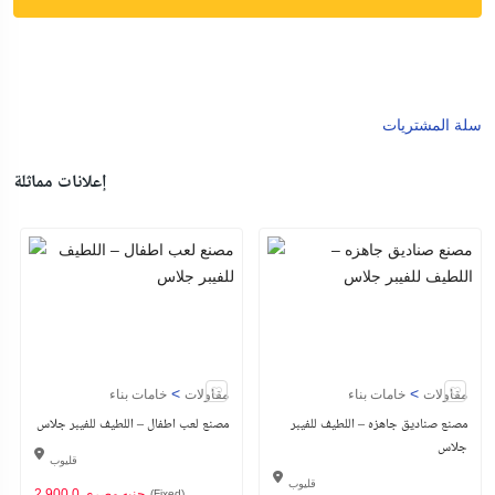
سلة المشتريات
إعلانات مماثلة
>
>
مقاولات
خامات بناء
مقاولات
خامات بناء
مصنع صناديق جاهزه – اللطيف للفيبر
مصنع لعب اطفال – اللطيف للفيبر جلاس
جلاس
قليوب
قليوب
2,900.0 جنيه مصري
(Fixed)