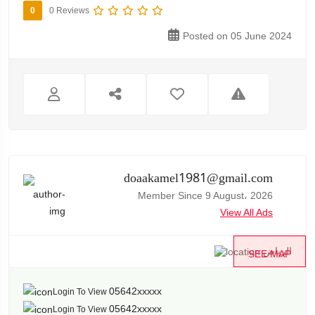
0
0 Reviews
Posted on 05 June 2024
doaakamel1981@gmail.com
Member Since 9 August، 2026
View All Ads
الرياض
SEE MAP
05642xxxxx
Login To View
05642xxxxx
Login To View