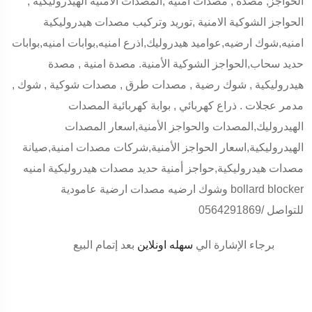
الحواجز, مصدة , مصدات امنية ,المصدات الامنية الهيدروليكية ,
الحواجز الشوكية الامنية ,توريد وتركيب مصدات هيدروليكية
امنيه,شوك ارضيه,عواميد هيدروليك,اذرع امنيه,بوابات امنيه,بوابات
حديد سحاب,الحواجز الشوكية الأمنية. مصدة امنية , مصدة
هيدروليكية , شوك رضية , مصدات طرق , مصدات شوكية , شوك ,
مدمر عجلات . ذراع كهربائي , بوابة كهربائية المصدات
الهيدروليك,المصدات والحواجز الأمنية,اسعار المصدات
الهيدروليكية,اسعار الحواجز الأمنية,شركات مصدات امنية,صيانة
مصدات هيدروليكية,حواجز أمنية حديد مصدات هيدروليكية امنيه
وشوك ارضيه مصدات ارضية عامودية bollard blocker
للتواصل /0564291869
برجاء الإشارة الي
سهله اونلاين
بعد إتمام البيع