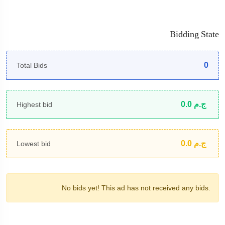
Bidding State
0
Total Bids
0.0
ج.م
Highest bid
0.0
ج.م
Lowest bid
No bids yet!
This ad has not received any bids.