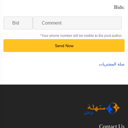
Bids:
*Your phone number will be visible to the post author
Send Now
سلة المشتريات
Contact Us