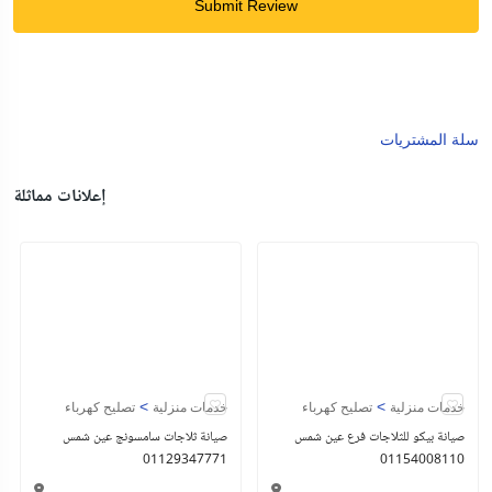
Submit Review
سلة المشتريات
إعلانات مماثلة
>
>
خدمات منزلية
تصليح كهرباء
خدمات منزلية
تصليح كهرباء
صيانة بيكو للثلاجات فرع عين شمس
صيانة ثلاجات سامسونج عين شمس
01129347771
01154008110