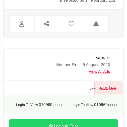
Posted on 24 February 2024
samarr
Member Since 9 August، 2026
View All Ads
الإسكندرية، مصر
SEE MAP
010969xxxxx
010969xxxxx
Login To View
Login To View
Login to Chat