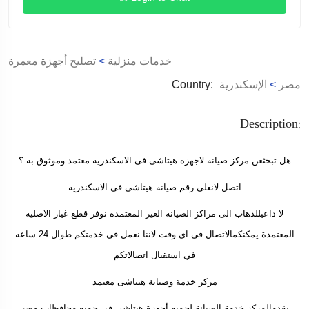
خدمات منزلية
>
تصليح أجهزة معمرة
مصر
>
الإسكندرية
Country:
Description:
هل تبحثعن مركز صيانة لاجهزة هيتاشى فى الاسكندرية معتمد وموثوق به ؟
اتصل لانعلى رقم صيانة هيتاشى فى الاسكندرية
لا داعيللذهاب الى مراكز الصيانه الغير المعتمده نوفر قطع غيار الاصلية
المعتمدة يمكنكمالاتصال في اي وقت لاننا نعمل في خدمتكم طوال 24 ساعه
في استقبال اتصالاتكم
مركز خدمة وصيانة هيتاشى معتمد
يقدمالمركز خدمة الصيانة لجميع أجهزة هيتاشى في جميع محافظات مصر