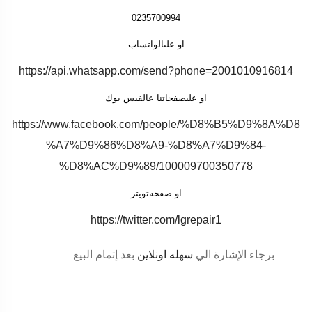
0235700994
او علىالواتساب
https://api.whatsapp.com/send?phone=2001010916814
او علىصفحاتنا عالفيس بوك
https://www.facebook.com/people/%D8%B5%D9%8A%D8
%A7%D9%86%D8%A9-%D8%A7%D9%84-
%D8%AC%D9%89/100009700350778
او صفحةتويتر
https://twitter.com/lgrepair1
برجاء الإشارة الي
سهله اونلاين
بعد إتمام البيع