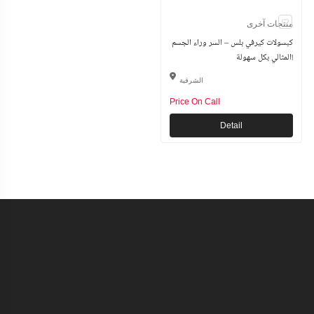
منتجات آخرى
كبسولات كيرفي بلس – السر وراء الجسم
المثالي بكل سهولة!
الشرقية
Price On Call
Detail