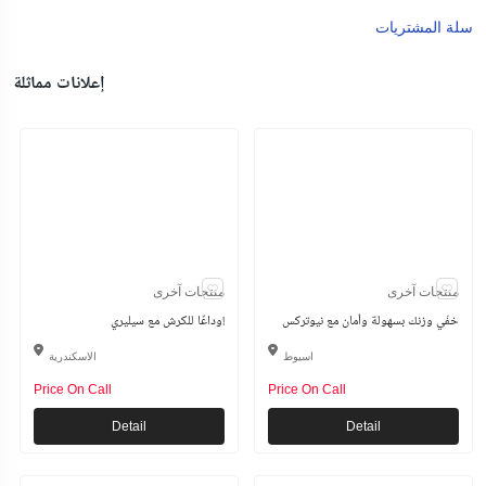
سلة المشتريات
إعلانات مماثلة
منتجات آخرى
منتجات آخرى
خفّي وزنك بسهولة وأمان مع نيوتركس
وداعًا للكرش مع سيليري!
اسيوط
الاسكندرية
Price On Call
Price On Call
Detail
Detail