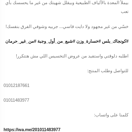
بيملأ المعدة بالألياف الطبيعية وبيقلل شهيتك من غير ما يحسسك بأي
تعب
خسّي من غير مجهود ولا دايت قاسي... جربيه وشوفي الفرق بنفسك!
#كونجاك_بلس
#خسارة_وزن
#شبع_من_أول_وجبة
#من_غير_حرمان
اطلبه دلوقتي واستفيد من عروض التخسيس اللي مش هتتكرر!
للتواصل وطلب المنتج:
01012187661
01011483977
كلمنا على واتساب:
https://wa.me/201011483977