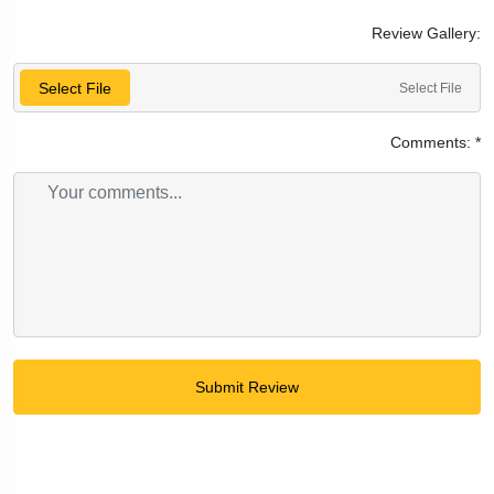
Review Gallery:
Select File
Select File
Comments:
*
Submit Review