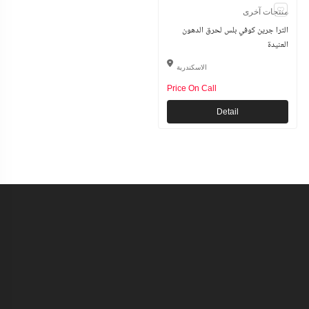
منتجات آخرى
الترا جرين كوفي بلس لحرق الدهون
العنيدة
الاسكندرية
Price On Call
Detail