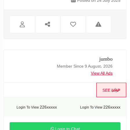
Posted on 24 July 2025
jumbo
Member Since 9 August، 2026
View All Ads
حولي
SEE MAP
226xxxxx
226xxxxx
Login To View
Login To View
Login to Chat