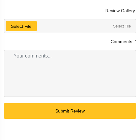
Review Gallery:
Select File
Select File
Comments:
*
Submit Review