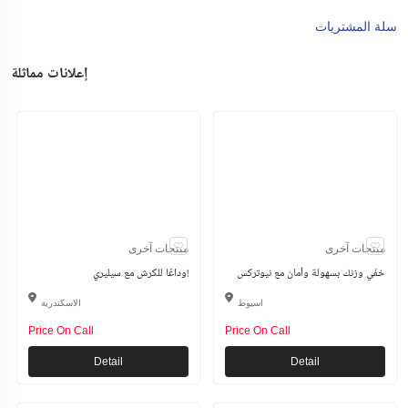
سلة المشتريات
إعلانات مماثلة
منتجات آخرى
منتجات آخرى
خفّي وزنك بسهولة وأمان مع نيوتركس
وداعًا للكرش مع سيليري!
اسيوط
الاسكندرية
Price On Call
Price On Call
Detail
Detail