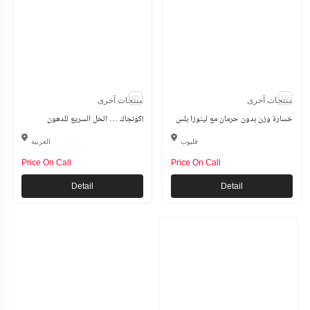
منتجات آخرى
منتجات آخرى
خسارة وزن بدون حرمان مع لينوزا بلس
كونجاك … الحل السريع للدهون!
قليوب
الغربية
Price On Call
Price On Call
Detail
Detail