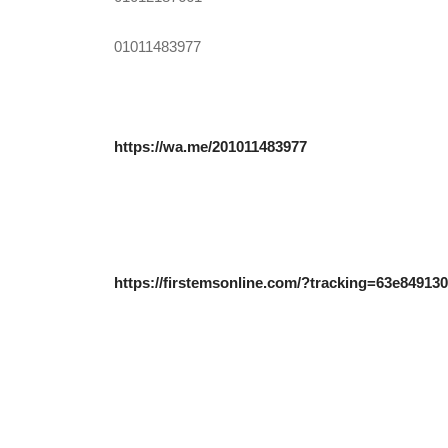
01011483977
https://wa.me/201011483977
https://firstemsonline.com/?tracking=63e84913