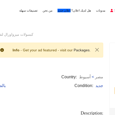
مدونات
هل لديك اعلان؟
اعلان جديد
من نحن
تصنيفات سهله
كبسولات ميزواورال لت
Info
- Get your ad featured - visit our
Packages.
مصر
>
أسيوط
Country:
جديد
Condition:
: با
Description: