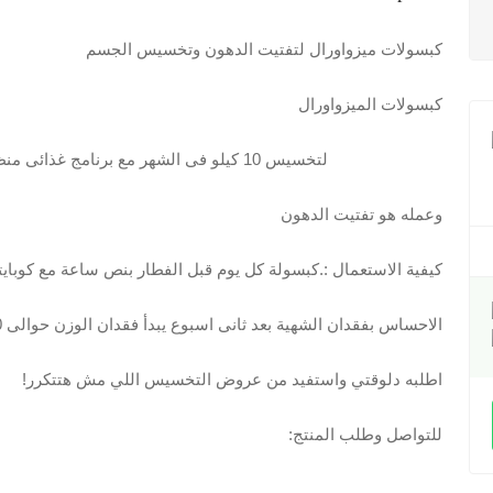
كبسولات ميزواورال لتفتيت الدهون وتخسيس الجسم
كبسولات الميزواورال
meso-oral لتخسيس 10 كيلو فى الشهر مع برنامج غذائى منظم ولو انتظمتى خلال شهر حتخسى 10 كيلو
وعمله هو تفتيت الدهون
كيفية الاستعمال :.كبسولة كل يوم قبل الفطار بنص ساعة مع كوبايتين ماية ت
الاحساس بفقدان الشهية بعد ثانى اسبوع يبدأ فقدان الوزن حوالى 10 كيلو شهريا .
اطلبه دلوقتي واستفيد من عروض التخسيس اللي مش هتتكرر!
للتواصل وطلب المنتج: