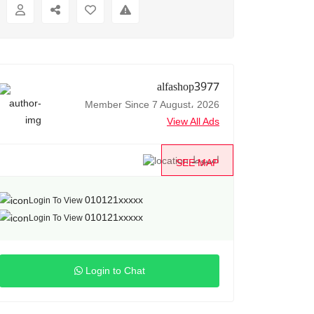
alfashop3977
Member Since 7 August، 2026
View All Ads
اسيوط
SEE MAP
010121xxxxx
Login To View
010121xxxxx
Login To View
Login to Chat