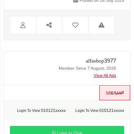
Posted on 28 July 2025
alfashop3977
Member Since 7 August، 2026
View All Ads
الشرقية
SEE MAP
010121xxxxx
010121xxxxx
Login To View
Login To View
Login to Chat