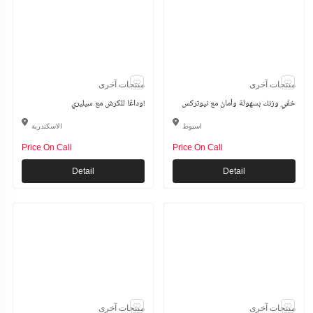
منتجات آخرى
منتجات آخرى
خفّي وزنك بسهولة وأمان مع نيوتركس
وداعًا للكرش مع سيليري!
اسيوط
الاسكندرية
Price On Call
Price On Call
Detail
Detail
منتجات آخرى
منتجات آخرى