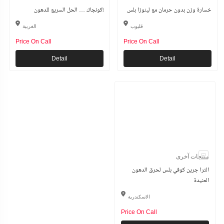
خسارة وزن بدون حرمان مع لينوزا بلس
كونجاك … الحل السريع للدهون!
قليوب
الغربية
Price On Call
Price On Call
Detail
Detail
منتجات آخرى
الترا جرين كوفي بلس لحرق الدهون
العنيدة
الاسكندرية
Price On Call