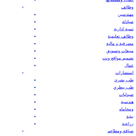
وظائف
مهندسين
صيادلة
تنمية ادارية
وظائف تعليمية
مصرفية و مالية
مبيعات وتسويق
تصميم مواقع ونت
عمال
استشارات
طب بشري
طب بيطري
صيدليات
هندسية
ومحاماه
بيئية
زراعية
ضيافة ومطاعم