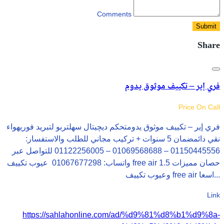
Comments
Submit
Share
فري إير – تكييف موثوق يدوم
Price On Call
فري إير – تكييف موثوق يدومتحكم ديچيتال سهلتربو لتبريد فوريهواء
نقي دائمضمان 5 سنوات + تركيب مجاني للطلب والاستفسار:
01150445556 – 01069568688 – 01122256005 للتواصل عبر
واتساب: 01067677298 عيوب تكييف free air 1.5 حصان مميزات
وعيوب تكييف free air اسعا...
Link
https://sahlahonline.com/ad/%d9%81%d8%b1%d9%8a-