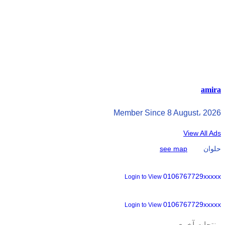
amira
Member Since 8 August، 2026
View All Ads
حلوان
see map
0106767729xxxxx
Login to View
0106767729xxxxx
Login to View
منتجات آخرى