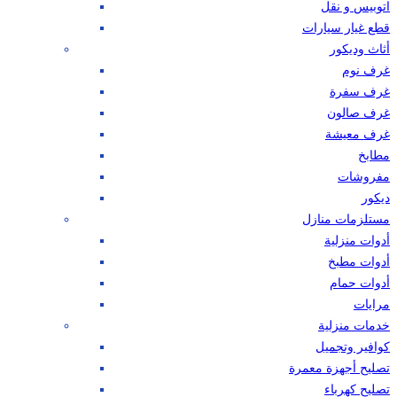
اتوبيس و نقل
قطع غيار سيارات
أثاث وديكور
غرف نوم
غرف سفرة
غرف صالون
غرف معيشة
مطابخ
مفروشات
ديكور
مستلزمات منازل
أدوات منزلية
أدوات مطبخ
أدوات حمام
مرايات
خدمات منزلية
كوافير وتجميل
تصليح أجهزة معمرة
تصليح كهرباء