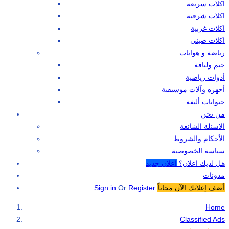
اكلات سريعة
اكلات شرقية
اكلات غربية
اكلات صيني
رياضة و هوايات
جيم ولياقة
أدوات رياضية
أجهزه وآلات موسيقية
حيوانات أليفة
من نحن
الاسئلة الشائعة
الأحكام والشروط
سياسة الخصوصية
هل لديك اعلان؟
اعلان جديد
مدونات
أضف إعلانك الآن مجاناً
Register
Or
Sign in
Home
Classified Ads