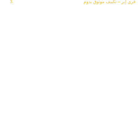
فري إير – تكييف موثوق يدوم