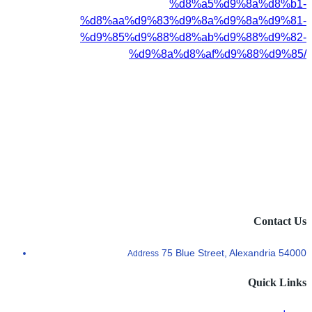
%d8%a5%d9%8a%d8%b1-
%d8%aa%d9%83%d9%8a%d9%8a%d9%81-
%d9%85%d9%88%d8%ab%d9%88%d9%82-
%d9%8a%d8%af%d9%88%d9%85/
Contact Us
75 Blue Street, Alexandria 54000
Address
Quick Links