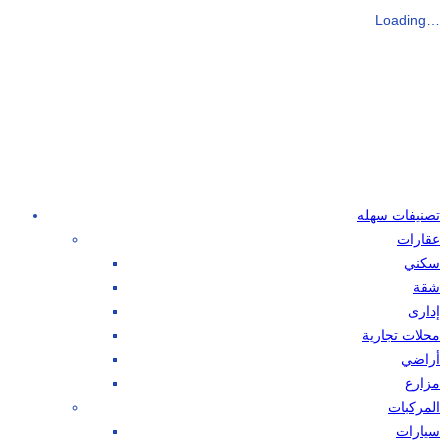
Loading…
تصنيفات سهله
عقارات
سكني
شقة
إدارى
محلات تجارية
أراضي
مزارع
المركبات
سيارات