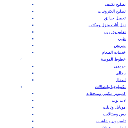
تصليح تكييف
تصليح الكترونيات
تجميل حدائق
نقل أثاث منزل ومكتب
تعليم ودروس
طبي
تمريض
خدمات الطعام
خطوط الموضة
حريمي
رجالي
اطفال
تكنولوجيا وإتصالات
كمبيوتر مكتبي وملحقاته
لاب توب
موبايل وتابلت
دش وستالايت
تليفزيون وشاشات
العاب ومشغلاتها