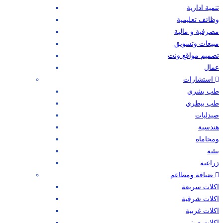
تنمية ادارية
وظائف تعليمية
مصرفية و مالية
مبيعات وتسويق
تصميم مواقع ونت
عمال
استشارات
طب بشري
طب بيطري
صيدليات
هندسية
ومحاماه
بيئية
زراعية
ضيافة ومطاعم
اكلات سريعة
اكلات شرقية
اكلات غربية
اكلات صيني