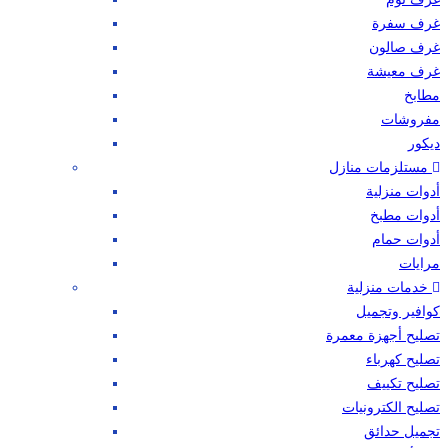
غرف سفرة
غرف صالون
غرف معيشة
مطابخ
مفروشات
ديكور
مستلزمات منازل
أدوات منزلية
أدوات مطبخ
أدوات حمام
مرايات
خدمات منزلية
كوافير وتجميل
تصليح أجهزة معمرة
تصليح كهرباء
تصليح تكييف
تصليح الكترونيات
تجميل حدائق