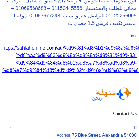
فوريةبلازما لتنقية الجو من الأتربةضمان 5 سنوات شامل + تركيب
مجاني للطلب والاستفسار: 01150445556 – 01069568688 –
01122256005 للتواصل عبر واتساب: 01067677298 موقعنا :
سعر تكييف فريش 1.5 حصان ب...
Link
https://sahlahonline.com/ad/%d9%81%d8%b1%d9%8a%d8%
%d8%aa%d9%83%d9%8a%d9%8a%d9%81%d9%83-
%d9%84%d9%84%d8%b1%d8%a7%d8%ad%d8%a9-
%d8%a7%d9%84%d8%ad%d9%82%d9%8a%d9%82%d9%8
Contact Us
75 Blue Street, Alexandria 54000
Address