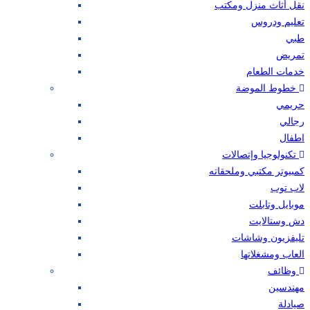
نقل أثاث منزل ومكتب
تعليم ودروس
طبي
تمريض
خدمات الطعام
خطوط الموضة
حريمي
رجالي
اطفال
تكنولوجيا وإتصالات
كمبيوتر مكتبي وملحقاته
لاب توب
موبايل وتابلت
دش وستالايت
تليفزيون وشاشات
العاب ومشغلاتها
وظائف
مهندسين
صيادلة