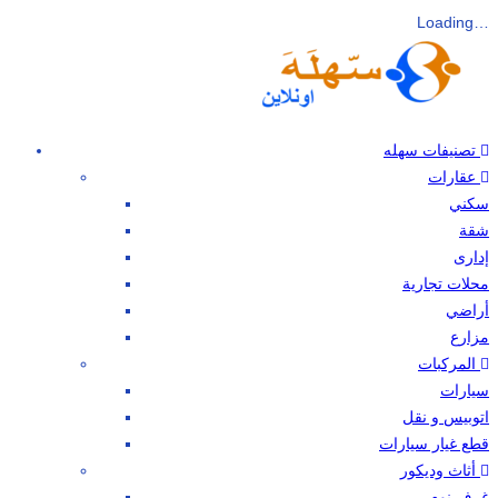
Loading…
تصنيفات سهله
عقارات
سكني
شقة
إدارى
محلات تجارية
أراضي
مزارع
المركبات
سيارات
اتوبيس و نقل
قطع غيار سيارات
أثاث وديكور
غرف نوم