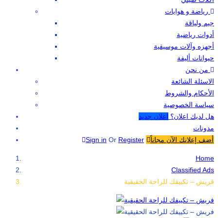
رياضة و هوايات
جيم ولياقة
أدوات رياضية
أجهزه وآلات موسيقية
حيوانات أليفة
من نحن
الاسئلة الشائعة
الأحكام والشروط
سياسة الخصوصية
هل لديك اعلان؟
اعلان جديد
مدونات
أضف إعلانك الآن مجاناً
Register
Or
Sign in
Home
Classified Ads
فريش – تكييفك للراحة الحقيقية