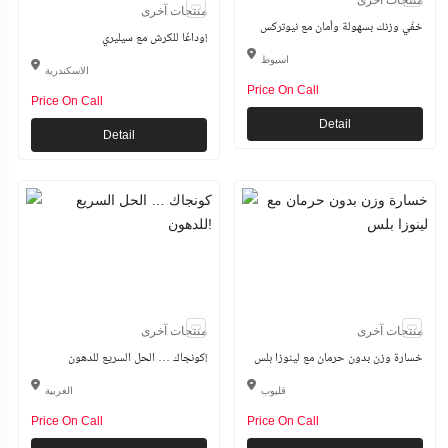
منتجات آخرى
خفّي وزنك بسهولة وأمان مع نيوتركس
وداعًا للكرش مع سيليري!
اسيوط
الاسكندرية
Price On Call
Price On Call
Detail
Detail
منتجات آخرى
منتجات آخرى
خسارة وزن بدون حرمان مع لينوزا بلس
كونجاك … الحل السريع للدهون!
قليوب
الغربية
Price On Call
Price On Call