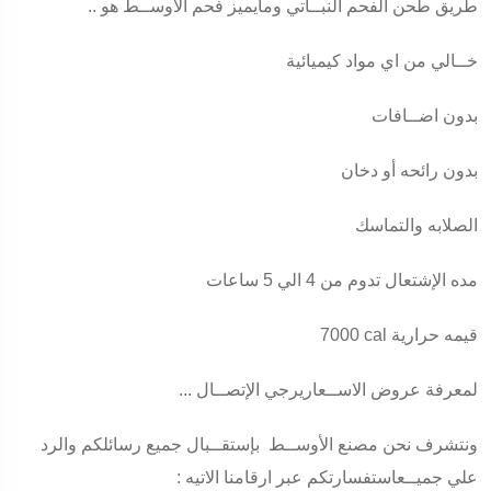
طريق طحن الفحم النبــاتي ومايميز فحم الأوســط هو ..
خــالي من اي مواد كيميائية
بدون اضــافات
بدون رائحه أو دخان
الصلابه والتماسك
مده الإشتعال تدوم من 4 الي 5 ساعات
قيمه حرارية
7000 cal
لمعرفة عروض الاســعاريرجي الإتصــال ...
ونتشرف نحن مصنع الأوســط بإستقــبال جميع رسائلكم والرد
علي جميــعاستفسارتكم عبر ارقامنا الاتيه :