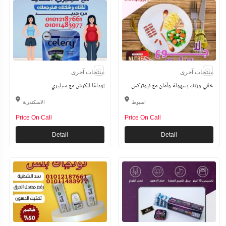
منتجات آخرى
منتجات آخرى
خفّي وزنك بسهولة وأمان مع نيوتركس
وداعًا للكرش مع سيليري!
اسيوط
الاسكندرية
Price On Call
Price On Call
Detail
Detail