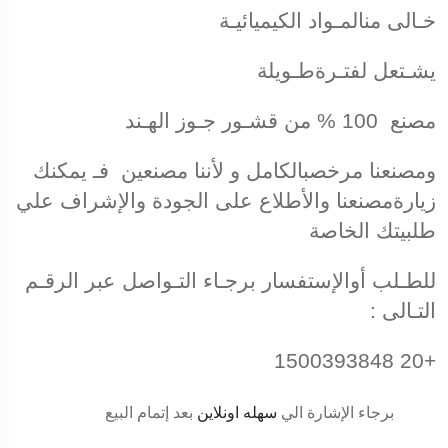
خـالى منالمـواد الكيميائيـة
يشـتعل لفتـرةطـويلة
مصنع 100 % من قشـور جـوز الهـند
ومصنعنا مرخصبالكامل و لأننا مصنعين فـ يمكنك
زيارةمصنعنا والأطلاع على الجودة والإشراف علي
طلبيتك الخاصة
للطـلب أوالإستفسار برجـاء التـواصل عبر الرقـم
التـالى :
+20 1500393848
برجاء الإشارة الي
سهله اونلاين
بعد إتمام البيع