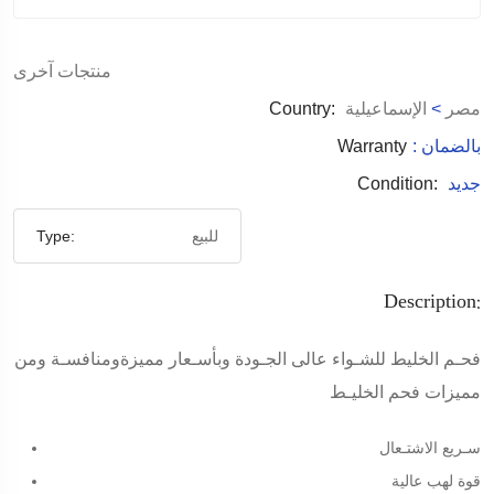
منتجات آخرى
مصر
>
الإسماعيلية
Country:
: بالضمان
Warranty
جديد
Condition:
للبيع
Type:
Description:
فحـم الخليط للشـواء عالى الجـودة وبأسـعار مميزةومنافسـة ومن
مميزات فحم الخليـط
سـريع الاشتـعال
قوة لهب عالية