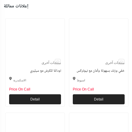
إعلانات مماثلة
منتجات آخرى
منتجات آخرى
خفّي وزنك بسهولة وأمان مع نيوتركس
وداعًا للكرش مع سيليري!
اسيوط
الاسكندرية
Price On Call
Price On Call
Detail
Detail