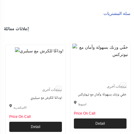
سلة المشتريات
إعلانات مماثلة
منتجات آخرى
منتجات آخرى
خفّي وزنك بسهولة وأمان مع نيوتركس
وداعًا للكرش مع سيليري!
اسيوط
الاسكندرية
Price On Call
Price On Call
Detail
Detail