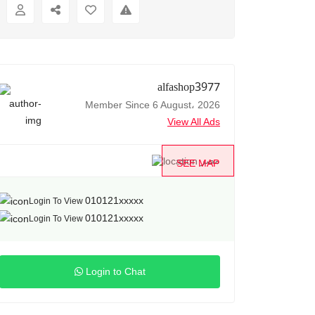
alfashop3977
Member Since 6 August، 2026
View All Ads
مصر
SEE MAP
010121xxxxx
Login To View
010121xxxxx
Login To View
Login to Chat