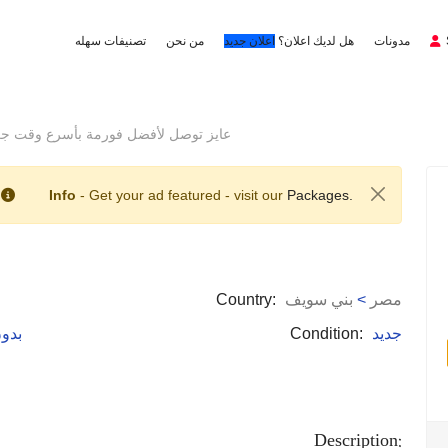
مدونات
هل لديك اعلان؟
اعلان جديد
من نحن
تصنيفات سهله
عايز توصل لأفضل فورمة بأسرع وقت جرب نيوتر
Info
- Get your ad featured - visit our
Packages.
مصر
>
بني سويف
Country:
جديد
Condition:
: بد
Description: