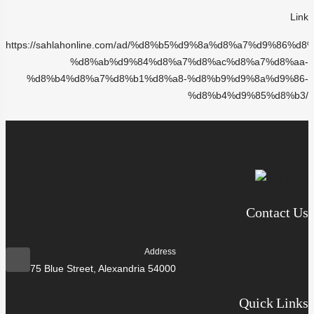
Link
https://sahlahonline.com/ad/%d8%b5%d9%8a%d8%a7%d9%86%d8%
%d8%ab%d9%84%d8%a7%d8%ac%d8%a7%d8%aa-
%d8%b4%d8%a7%d8%b1%d8%a8-%d8%b9%d9%8a%d9%86-
%d8%b4%d9%85%d8%b3/
Contact Us
Address
75 Blue Street, Alexandria 54000
Quick Links