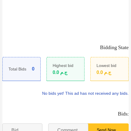
Bidding State
Highest bid
Lowest bid
0
Total Bids
0.0
ج.م
0.0
ج.م
No bids yet!
This ad has not received any bids.
Bids:
Send Now