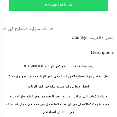
Login to Chat
خدمات منزلية
>
تصليح كهرباء
مصر
>
الغربية
Country:
Description:
رقم صيانة ثلاجات بيكو كفر الزيات 01154008110
هل تبحثعن مركز صيانة لاجهزة بيكو فى كفر الزيات معتمد وموثوق به ؟
اتصل لانعلى رقم صيانة بيكو فى كفر الزيات
لا داعيللذهاب الى مراكز الصيانه الغير المعتمده نوفر قطع غيار الاصلية
المعتمدة يمكنكمالاتصال في اي وقت لاننا نعمل في خدمتكم طوال 24 ساعه
في استقبال اتصالاتكم