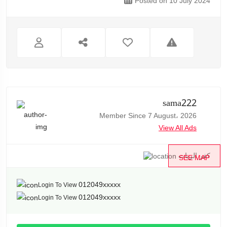
Posted on 10 July 2024
sama222
Member Since 7 August، 2026
View All Ads
كفر الزيات
SEE MAP
012049xxxxx
Login To View
012049xxxxx
Login To View