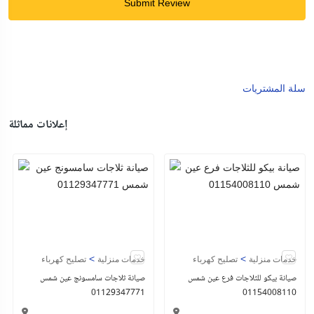
Submit Review
سلة المشتريات
إعلانات مماثلة
>
>
خدمات منزلية
تصليح كهرباء
خدمات منزلية
تصليح كهرباء
صيانة بيكو للثلاجات فرع عين شمس
صيانة ثلاجات سامسونج عين شمس
01129347771
01154008110