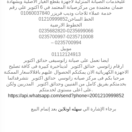
عليخدمات الصيانة المنزلية لاجهزة بقطع الغيار الاصلية وبشهادة
ضمان معتمدة من مركزصيانة المعتمد في 6 اكتوبر علي رقم
خدمة عملاء ثلاجات وديب فريزر 01060037840
الخط الساخن01210999852
الخطوط الارضية
0235682820-0235699066
0235700997-0235710008
– 0235700994
موبيل
01112124913
ايضا نعمل على صيانة زانوسيفى حدائق اكتوبر
ارقام زانوسي حدائق اكتوبر لديناخبرة كبيرة فى كافة تصليح
الاجهزة الكهربائية الان يمكنكم الحصوال عليهم باقلالاسعار الممكنة
مرحبا بكم فى مركز صيانه زانوسي حدائق اكتوبر نتشرفدائما
بخدمتكم بفريق كامل من الفنيين وحدائق اكتوبر المدربين ولكن
.
على اعلى مستوى لخدمتكم
https://api.whatsapp.com/send?phone=2001210999852
برجاء الإشارة الي
سهله اونلاين
بعد إتمام البيع