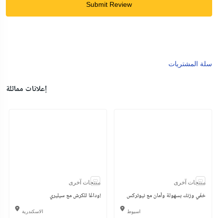
Submit Review
سلة المشتريات
إعلانات مماثلة
منتجات آخرى
منتجات آخرى
خفّي وزنك بسهولة وأمان مع نيوتركس
وداعًا للكرش مع سيليري!
اسيوط
الاسكندرية