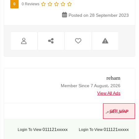
0
0 Reviews
Posted on 28 September 2023
reham
Member Since 7 August، 2026
View All Ads
حدائق اكتوبر
SEE MAP
011121xxxxx
011121xxxxx
Login To View
Login To View