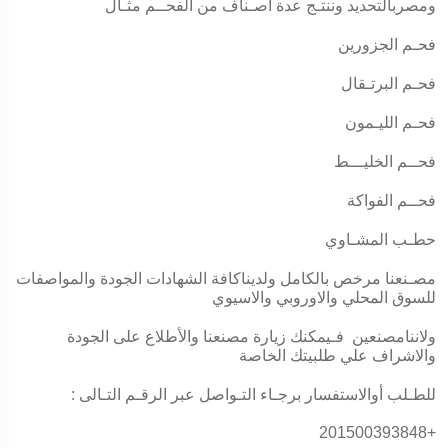
ومصربالتحديد وننتـج عدة اصـناف من الفحــم مثـال
فحـم الجزورين
فحـم البرتـقال
فحـم الليـمون
فحــم الخليـــط
فحــم الفواكة
حطـب المشـاوي
مصـنعنا مرخص بالكامل ولديناكافة الشهادات الجودة والمواصفات
للسوق المحلي والاوروبي والاسيوي
و
لاننا
مصنعين
فـيمكنك زيارة مصنعنا والأطلاع على الجودة
والاشراف علي طلبيتك الخاصة
للطـلب أوالاستفسار برجـاء التـواصل عبر الرقـم التـالى :
+201500393848