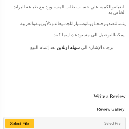
التعبئةوالكمية علي حسـب طلب المستـورد مع طباعة البراند
الخاص به
يتـم
التصديـر
فى
حـاويـات
وسـيارات
لجمـيع
الدول
الأوربيـة
والعربية
يمكنناالتوصيل الى مستودعك اينما كنت
برجاء الإشارة الي
سهله اونلاين
بعد إتمام البيع
Write a Review
Review Gallery:
Select File
Select File