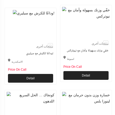
منتجات آخرى
منتجات آخرى
خفّي وزنك بسهولة وأمان مع نيوتركس
وداعًا للكرش مع سيليري!
اسيوط
الاسكندرية
Price On Call
Price On Call
Detail
Detail