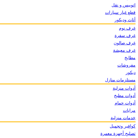
اتوبيس و نقل
قطع غيار سيارات
أثاث وديكور
غرف نوم
غرف سفرة
غرف صالون
غرف معيشة
مطابخ
مفروشات
ديكور
مستلزمات منازل
أدوات منزلية
أدوات مطبخ
أدوات حمام
مرايات
خدمات منزلية
كوافير وتجميل
تصليح أجهزة معمرة