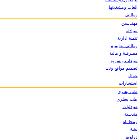
العاب ومشغلاتها
وظائف
مهندسين
صيادلة
تنمية ادارية
وظائف تعليمية
مصرفية و مالية
مبيعات وتسويق
تصميم مواقع ونت
عمال
استشارات
طب بشري
طب بيطري
صيدليات
هندسية
ومحاماه
بيئية
زراعية