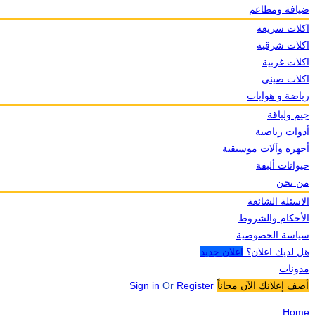
ضيافة ومطاعم
اكلات سريعة
اكلات شرقية
اكلات غربية
اكلات صيني
رياضة و هوايات
جيم ولياقة
أدوات رياضية
أجهزه وآلات موسيقية
حيوانات أليفة
من نحن
الاسئلة الشائعة
الأحكام والشروط
سياسة الخصوصية
هل لديك اعلان؟
اعلان جديد
مدونات
أضف إعلانك الآن مجاناً
Register
Or
Sign in
Home