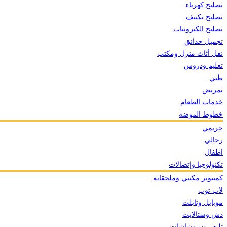
تصليح كهرباء
تصليح تكييف
تصليح الكترونيات
تجميل حدائق
نقل أثاث منزل ومكتب
تعليم ودروس
طبي
تمريض
خدمات الطعام
خطوط الموضة
حريمي
رجالي
اطفال
تكنولوجيا وإتصالات
كمبيوتر مكتبي وملحقاته
لاب توب
موبايل وتابلت
دش وستالايت
تليفزيون وشاشات