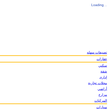
Loading…
تصنيفات سهله
عقارات
سكني
شقة
إدارى
محلات تجارية
أراضي
مزارع
المركبات
سيارات