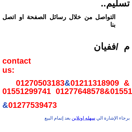
تسليم
..
التواصل من خلال رسائل الصفحة او اتصل
بنا
م
/
ففيان
contact
us
:
01270503183
&
01211318909
&
01551299741
01277648578
&
0155
&
01277539473
برجاء الإشارة الي
سهله اونلاين
بعد إتمام البيع