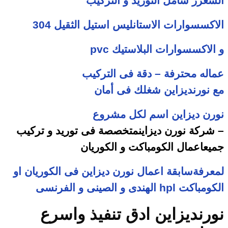
السعرر شامل التوريد و التركيب
الاكسسوارات الاستانليس استيل الثقيل
304
و الاكسسوارات البلاستيك
pvc
عماله محترفة – دقة فى التركيب
مع
نورنديزاين
شغلك فى أمان
نورن ديزاين اسم لكل مشروع
– شركة
نورن ديزاين
متخصصة فى توريد و تركيب
جميعاعمال الكومباكت و الكوريان
لمعرفةسابقة اعمال نورن ديزاين فى الكوريان او
الكومباكت
hpl
الهندى و الصينى و الفرنسى
نورن
ديزاين ادق تنفيذ واسرع