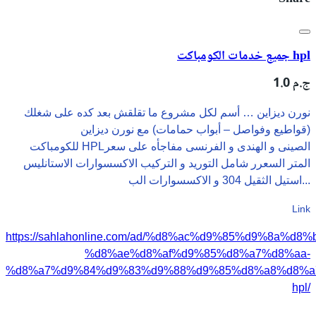
جميع خدمات الكومباكت hpl
1.0 ج.م
نورن ديزاين … أسم لكل مشروع ما تقلقش بعد كده على شغلك
(قواطيع وفواصل – أبواب حمامات) مع نورن ديزاين
للكومباكتHPLالصينى و الهندى و الفرنسى مفاجأه على سعر
المتر السعرر شامل التوريد و التركيب الاكسسوارات الاستانليس
استيل الثقيل 304 و الاكسسوارات الب...
Link
https://sahlahonline.com/ad/%d8%ac%d9%85%d9%8a%d8%
%d8%ae%d8%af%d9%85%d8%a7%d8%aa-
%d8%a7%d9%84%d9%83%d9%88%d9%85%d8%a8%d8%a
hpl/