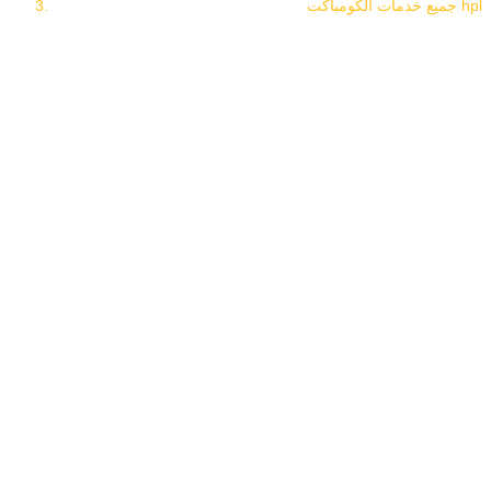
جميع خدمات الكومباكت hpl