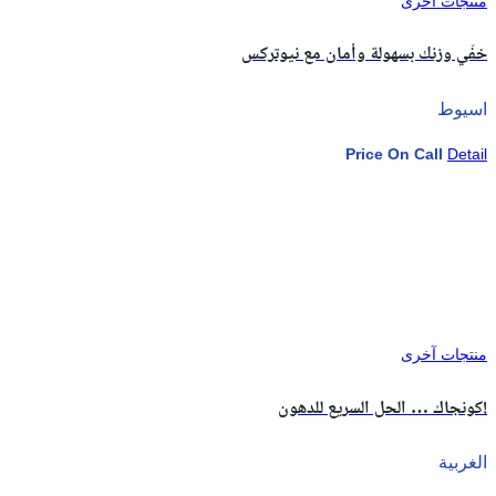
منتجات آخرى
خفّي وزنك بسهولة وأمان مع نيوتركس
اسيوط
Price On Call
Detail
منتجات آخرى
كونجاك … الحل السريع للدهون!
الغربية