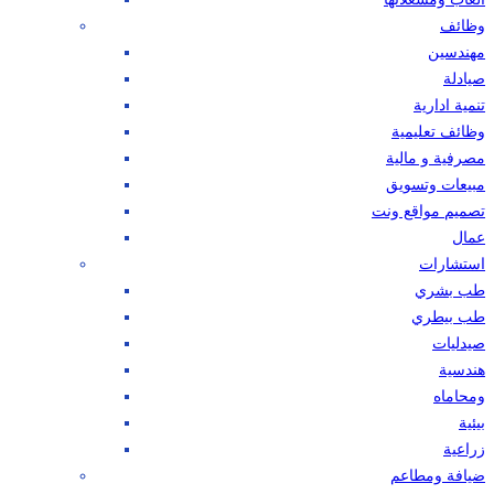
وظائف
مهندسين
صيادلة
تنمية ادارية
وظائف تعليمية
مصرفية و مالية
مبيعات وتسويق
تصميم مواقع ونت
عمال
استشارات
طب بشري
طب بيطري
صيدليات
هندسية
ومحاماه
بيئية
زراعية
ضيافة ومطاعم