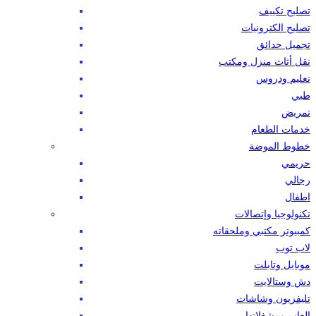
تصليح تكييف
تصليح الكترونيات
تجميل حدائق
نقل أثاث منزل ومكتب
تعليم ودروس
طبي
تمريض
خدمات الطعام
خطوط الموضة
حريمي
رجالي
اطفال
تكنولوجيا وإتصالات
كمبيوتر مكتبي وملحقاته
لاب توب
موبايل وتابلت
دش وستالايت
تليفزيون وشاشات
العاب ومشغلاتها