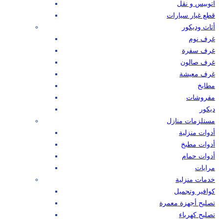
اتوبيس و نقل
قطع غيار سيارات
أثاث وديكور
غرف نوم
غرف سفرة
غرف صالون
غرف معيشة
مطابخ
مفروشات
ديكور
مستلزمات منازل
أدوات منزلية
أدوات مطبخ
أدوات حمام
مرايات
خدمات منزلية
كوافير وتجميل
تصليح أجهزة معمرة
تصليح كهرباء