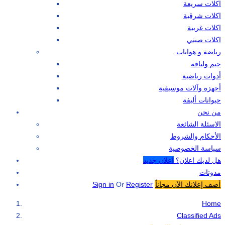
اكلات سريعة
اكلات شرقية
اكلات غربية
اكلات صيني
رياضة و هوايات
جيم ولياقة
أدوات رياضية
أجهزه وآلات موسيقية
حيوانات أليفة
من نحن
الاسئلة الشائعة
الأحكام والشروط
سياسة الخصوصية
هل لديك اعلان؟
اعلان جديد
مدونات
أضف إعلانك الآن مجاناً
Register
Or
Sign in
Home
Classified Ads