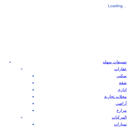
Loading…
تصنيفات سهله
عقارات
سكني
شقة
إدارى
محلات تجارية
أراضي
مزارع
المركبات
سيارات