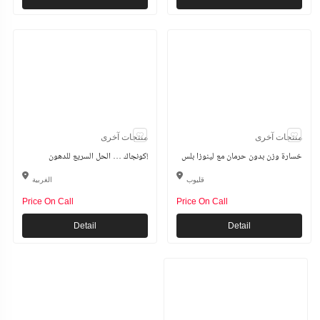
منتجات آخرى
منتجات آخرى
خسارة وزن بدون حرمان مع لينوزا بلس
كونجاك … الحل السريع للدهون!
قليوب
الغربية
Price On Call
Price On Call
Detail
Detail