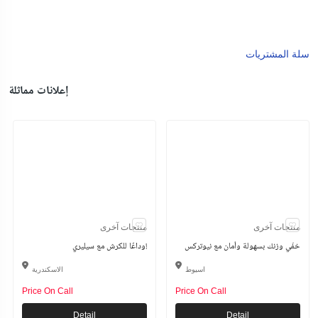
سلة المشتريات
إعلانات مماثلة
منتجات آخرى
منتجات آخرى
خفّي وزنك بسهولة وأمان مع نيوتركس
وداعًا للكرش مع سيليري!
اسيوط
الاسكندرية
Price On Call
Price On Call
Detail
Detail