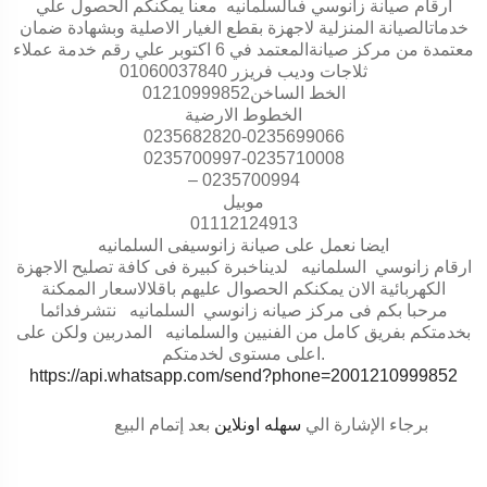
ارقام صيانة زانوسي فىالسلمانيه معنا يمكنكم الحصول علي
خدماتالصيانة المنزلية لاجهزة بقطع الغيار الاصلية وبشهادة ضمان
معتمدة من مركز صيانةالمعتمد في 6 اكتوبر علي رقم خدمة عملاء
ثلاجات وديب فريزر 01060037840
الخط الساخن01210999852
الخطوط الارضية
0235682820-0235699066
0235700997-0235710008
– 0235700994
موبيل
01112124913
ايضا نعمل على صيانة زانوسيفى السلمانيه
ارقام زانوسي السلمانيه لديناخبرة كبيرة فى كافة تصليح الاجهزة
الكهربائية الان يمكنكم الحصوال عليهم باقلالاسعار الممكنة
مرحبا بكم فى مركز صيانه زانوسي السلمانيه نتشرفدائما
بخدمتكم بفريق كامل من الفنيين والسلمانيه المدربين ولكن على
.
اعلى مستوى لخدمتكم
https://api.whatsapp.com/send?phone=2001210999852
برجاء الإشارة الي
سهله اونلاين
بعد إتمام البيع