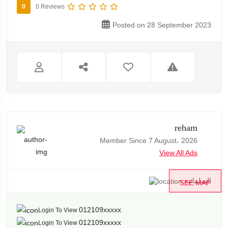
0
0 Reviews
Posted on 28 September 2023
reham
Member Since 7 August، 2026
View All Ads
السلمانيه
SEE MAP
012109xxxxx
Login To View
012109xxxxx
Login To View